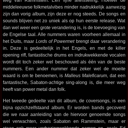
weg van Rammstein. Een fijne afwisseling. Hoewel de
middeleeuwse folkmetalvibes minder nadrukkelijk aanwezig
zijn dan vorig album, zijn deze er nog steeds. De songs en
sounds blijven net zo uniek als op hun eerste release. Wat
dan wel weer een grote verandering is, is de toevoeging van
de Engelse taal. Alle nummers waren voorheen allemaal in
het Duits, maar
Lords of Powermet
brengt daar verandering
in. Deze is gedeeltelijk in het Engels, en met de killer
opening riff, fantastische drums en indrukwekkende vocalen
wordt dit toch zeker wel beschouwd als één van de beste
nummers. Een ander nummer dat zeker wel de moeite
waard is om te benoemen, is
Malleus Maleficarum
, dat een
fantastische, Sabaton-achtige sing-along is, die meer weg
heeft van power metal dan folk.
Het tweede gedeelte van dit album, de coversongs, is een
bijna opzichzelfstaand album. Er worden bands gecoverd
die we naar aanleiding van de hiervoor genoemde songs
wel verwachten, zoals Sabaton en Rammstein, maar er