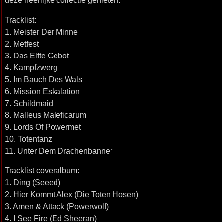
deze heerlijke collectie genieten.
Tracklist:
1. Meister Der Minne
2. Metfest
3. Das Elfte Gebot
4. Kampfzwerg
5. Im Bauch Des Wals
6. Mission Eskalation
7. Schildmaid
8. Malleus Maleficarum
9. Lords Of Powermet
10. Totentanz
11. Unter Dem Drachenbanner
Tracklist coveralbum:
1. Ding (Seeed)
2. Hier Kommt Alex (Die Toten Hosen)
3. Amen & Attack (Powerwolf)
4. I See Fire (Ed Sheeran)