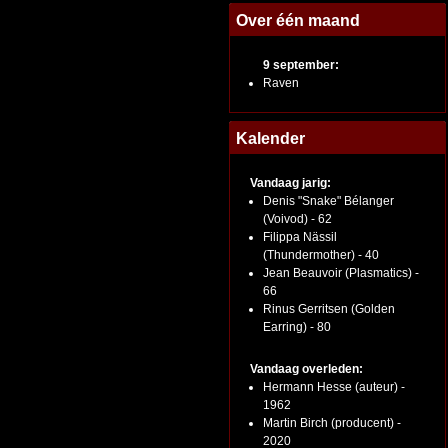
Over één maand
9 september:
Raven
Kalender
Vandaag jarig:
Denis "Snake" Bélanger
(Voivod) - 62
Filippa Nässil
(Thundermother) - 40
Jean Beauvoir (Plasmatics) -
66
Rinus Gerritsen (Golden
Earring) - 80
Vandaag overleden:
Hermann Hesse (auteur) -
1962
Martin Birch (producent) -
2020