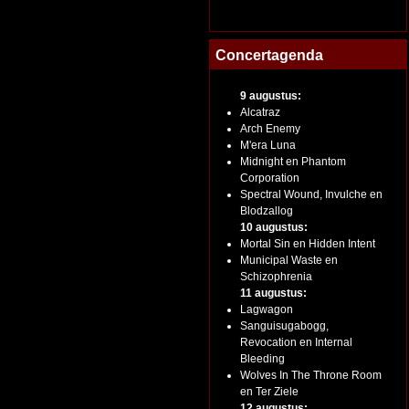
Concertagenda
9 augustus:
Alcatraz
Arch Enemy
M'era Luna
Midnight en Phantom
Corporation
Spectral Wound, Invulche en
Blodzallog
10 augustus:
Mortal Sin en Hidden Intent
Municipal Waste en
Schizophrenia
11 augustus:
Lagwagon
Sanguisugabogg,
Revocation en Internal
Bleeding
Wolves In The Throne Room
en Ter Ziele
12 augustus: