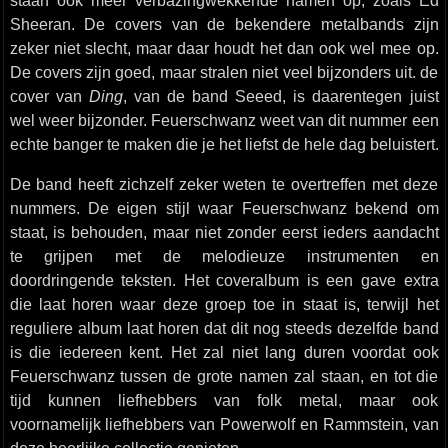
staan ook meer verbazingwekkende namen op, zoals Ed
Sheeran. De covers van de bekendere metalbands zijn
zeker niet slecht, maar daar houdt het dan ook wel mee op.
De covers zijn goed, maar stralen niet veel bijzonders uit. de
cover van
Ding
, van de band Seeed, is daarentegen juist
wel weer bijzonder. Feuerschwanz weet van dit nummer een
echte banger te maken die je het liefst de hele dag beluistert.
De band heeft zichzelf zeker weten te overtreffen met deze
nummers. De eigen stijl waar Feuerschwanz bekend om
staat, is behouden, maar niet zonder eerst ieders aandacht
te grijpen met de melodieuze instrumenten en
doordringende teksten. Het coveralbum is een gave extra
die laat horen waar deze groep toe in staat is, terwijl het
reguliere album laat horen dat dit nog steeds dezelfde band
is die iedereen kent. Het zal niet lang duren voordat ook
Feuerschwanz tussen de grote namen zal staan, en tot die
tijd kunnen liefhebbers van folk metal, maar ook
voornamelijk liefhebbers van Powerwolf en Rammstein, van