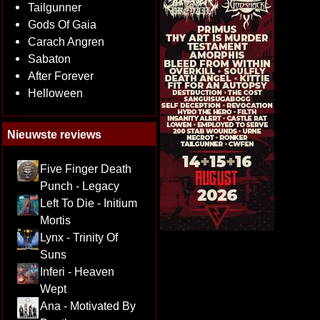
Tailgunner
Gods Of Gaia
Carach Angren
Sabaton
After Forever
Helloween
Nieuwste reviews
Five Finger Death
Punch - Legacy
Left To Die - Initium
Mortis
Lynx - Trinity Of
Suns
Inferi - Heaven
Wept
Ana - Motivated By