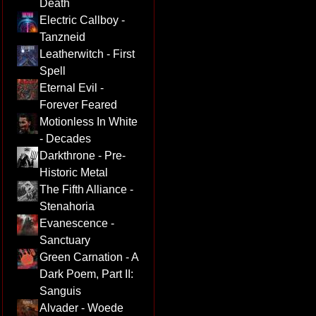
Death
Electric Callboy -
Tanzneid
Leatherwitch - First
Spell
Eternal Evil -
Forever Feared
Motionless In White
- Decades
Darkthrone - Pre-
Historic Metal
The Fifth Alliance -
Stenahoria
Evanescence -
Sanctuary
Green Carnation - A
Dark Poem, Part II:
Sanguis
Alvader - Woede