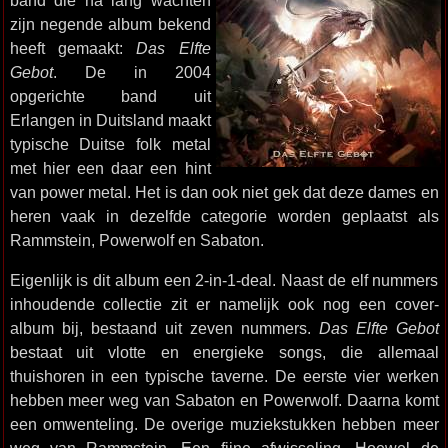
band die na lang wachten
zijn negende album bekend
heeft gemaakt:
Das Elfte
Gebot
. De in 2004
opgerichte band uit
Erlangen in Duitsland maakt
typische Duitse folk metal
met hier een daar een hint
van power metal. Het is dan ook niet gek dat deze dames en
heren vaak in dezelfde categorie worden geplaatst als
Rammstein, Powerwolf en Sabaton.
Eigenlijk is dit album een 2-in-1-deal. Naast de elf nummers
inhoudende collectie zit er namelijk ook nog een cover-
album bij, bestaand uit zeven nummers.
Das Elfte Gebot
bestaat uit vlotte en energieke songs, die allemaal
thuishoren in een typische taverne. De eerste vier werken
hebben meer weg van Sabaton en Powerwolf. Daarna komt
een omwenteling. De overige muziekstukken hebben meer