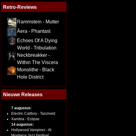
Retro-Reviews
Rammstein - Mutter
Äera - Phantast
Echoes Of A Dying
World - Tribulation
Neckbreakker -
Within The Viscera
Monolithe - Black
Hole District
Nieuwe Releases
7 augustus:
Electric Callboy - Tanzneid
Xandria - Eclipse
14 augustus:
Hollywood Vampires - At
Montreux Jazz Festival