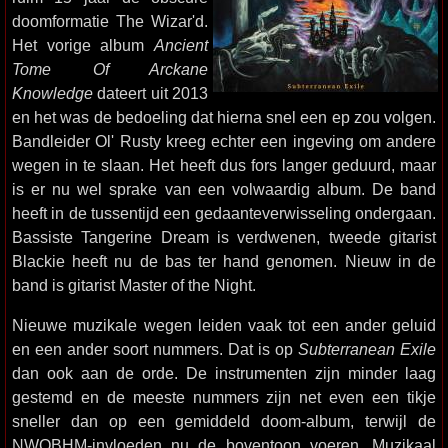
doomformatie The Wizar'd.
Het vorige album
Ancient
Tome Of Arckane
Knowledge
dateert uit 2013
en het was de bedoeling dat hierna snel een ep zou volgen.
Bandleider Ol' Rusty kreeg echter een ingeving om andere
wegen in te slaan. Het heeft dus fors langer geduurd, maar
is er nu wel sprake van een volwaardig album. De band
heeft in de tussentijd een gedaanteverwisseling ondergaan.
Bassiste Tangerine Dream is verdwenen, tweede gitarist
Blackie heeft nu de bas ter hand genomen. Nieuw in de
band is gitarist Master of the Night.
Nieuwe muzikale wegen leiden vaak tot een ander geluid
en een ander soort nummers. Dat is op
Subterranean Exile
dan ook aan de orde. De instrumenten zijn minder laag
gestemd en de meeste nummers zijn net even een tikje
sneller dan op een gemiddeld doom-album, terwijl de
NWOBHM-invloeden nu de boventoon voeren. Muzikaal