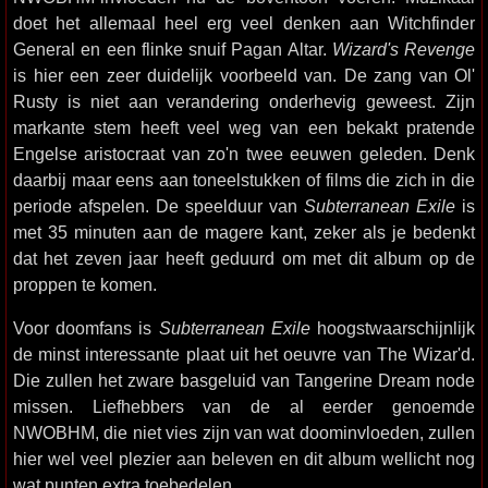
doet het allemaal heel erg veel denken aan Witchfinder
General en een flinke snuif Pagan Altar.
Wizard's Revenge
is hier een zeer duidelijk voorbeeld van. De zang van Ol'
Rusty is niet aan verandering onderhevig geweest. Zijn
markante stem heeft veel weg van een bekakt pratende
Engelse aristocraat van zo'n twee eeuwen geleden. Denk
daarbij maar eens aan toneelstukken of films die zich in die
periode afspelen. De speelduur van
Subterranean Exile
is
met 35 minuten aan de magere kant, zeker als je bedenkt
dat het zeven jaar heeft geduurd om met dit album op de
proppen te komen.
Voor doomfans is
Subterranean Exile
hoogstwaarschijnlijk
de minst interessante plaat uit het oeuvre van The Wizar'd.
Die zullen het zware basgeluid van Tangerine Dream node
missen. Liefhebbers van de al eerder genoemde
NWOBHM, die niet vies zijn van wat doominvloeden, zullen
hier wel veel plezier aan beleven en dit album wellicht nog
wat punten extra toebedelen.