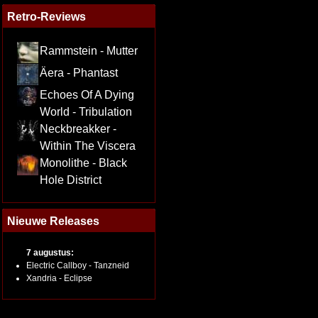
Retro-Reviews
Rammstein - Mutter
Äera - Phantast
Echoes Of A Dying
World - Tribulation
Neckbreakker -
Within The Viscera
Monolithe - Black
Hole District
Nieuwe Releases
7 augustus:
Electric Callboy - Tanzneid
Xandria - Eclipse