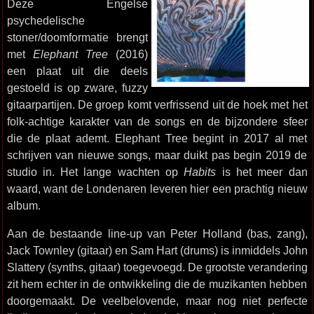
Deze Engelse
psychedelische
stoner/doomformatie brengt
met
Elephant Tree
(2016)
een plaat uit die deels
gestoeld is op zware, fuzzy
gitaarpartijen. De groep komt verfrissend uit de hoek met het
folk-achtige karakter van de songs en de bijzondere sfeer
die de plaat ademt. Elephant Tree begint in 2017 al met
schrijven van nieuwe songs, maar duikt pas begin 2019 de
studio in. Het lange wachten op
Habits
is het meer dan
waard, want de Londenaren leveren hier een prachtig nieuw
album.
Aan de bestaande line-up van Peter Holland (bas, zang),
Jack Townley (gitaar) en Sam Hart (drums) is inmiddels John
Slattery (synths, gitaar) toegevoegd. De grootste verandering
zit hem echter in de ontwikkeling die de muzikanten hebben
doorgemaakt. De veelbelovende, maar nog niet perfecte