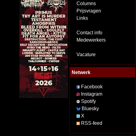
Columns
Prijsvragen
Links
Contact info
Medewerkers
Vacature
Netwerk
Facebook
Instagram
Spotify
Bluesky
X
RSS-feed