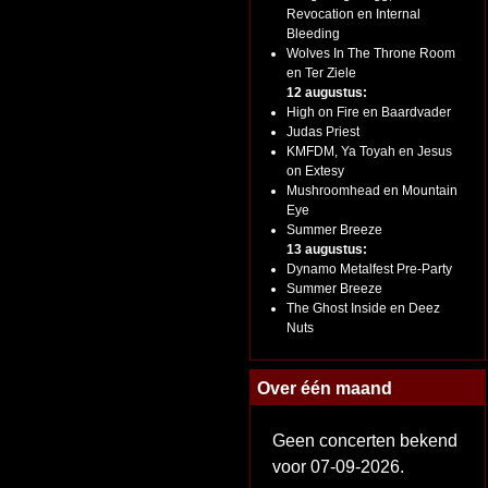
Revocation en Internal
Bleeding
Wolves In The Throne Room
en Ter Ziele
12 augustus:
High on Fire en Baardvader
Judas Priest
KMFDM, Ya Toyah en Jesus
on Extesy
Mushroomhead en Mountain
Eye
Summer Breeze
13 augustus:
Dynamo Metalfest Pre-Party
Summer Breeze
The Ghost Inside en Deez
Nuts
Over één maand
Geen concerten bekend
voor 07-09-2026.