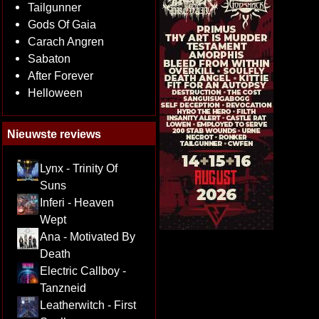
Tailgunner
Gods Of Gaia
Carach Angren
Sabaton
After Forever
Helloween
Nieuwste reviews
Lynx - Trinity Of
Suns
Inferi - Heaven
Wept
Ana - Motivated By
Death
Electric Callboy -
Tanzneid
Leatherwitch - First