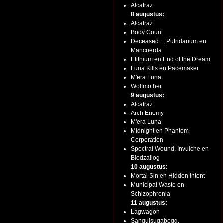
Alcatraz
8 augustus:
Alcatraz
Body Count
Deceased..., Putridarium en
Mancuerda
Elithium en End of the Dream
Luna Kills en Pacemaker
M'era Luna
Wolfmother
9 augustus:
Alcatraz
Arch Enemy
M'era Luna
Midnight en Phantom
Corporation
Spectral Wound, Invulche en
Blodzallog
10 augustus:
Mortal Sin en Hidden Intent
Municipal Waste en
Schizophrenia
11 augustus:
Lagwagon
Sanguisugabogg,