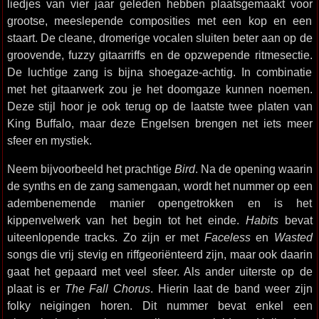
liedjes van vier jaar geleden hebben plaatsgemaakt voor
grootse, meeslepende composities met een kop en een
staart. De cleane, dromerige vocalen sluiten beter aan op de
groovende, fuzzy gitaarriffs en de opzwepende ritmesectie.
De luchtige zang is bijna shoegaze-achtig. In combinatie
met het gitaarwerk zou je het doomgaze kunnen noemen.
Deze stijl hoor je ook terug op de laatste twee platen van
King Buffalo, maar deze Engelsen brengen net iets meer
sfeer en mystiek.
Neem bijvoorbeeld het prachtige
Bird
. Na de opening waarin
de synths en de zang samengaan, wordt het nummer op een
adembenemende manier opengetrokken en is het
kippenvelwerk van het begin tot het einde.
Habits
bevat
uiteenlopende tracks. Zo zijn er met
Faceless
en
Wasted
songs die vrij stevig en riffgeoriënteerd zijn, maar ook daarin
gaat het gepaard met veel sfeer. Als ander uiterste op de
plaat is er
The Fall Chorus
. Hierin laat de band weer zijn
folky neigingen horen. Dit nummer bevat enkel een