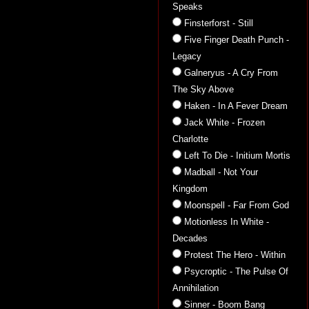
Speaks
Finsterforst - Still
Five Finger Death Punch -
Legacy
Galneryus - A Cry From
The Sky Above
Haken - In A Fever Dream
Jack White - Frozen
Charlotte
Left To Die - Initium Mortis
Madball - Not Your
Kingdom
Moonspell - Far From God
Motionless In White -
Decades
Protest The Hero - Within
Psycroptic - The Pulse Of
Annihilation
Sinner - Boom Bang