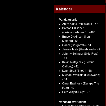
Kalender
Vandaag jarig:
Andy Kaina (Messiah)† - 57
Báthori Erzsébet
(seriemoordenaar)† - 466
Bruce Dickinson (Iron
Maiden) - 68
Gaahl (Gorgoroth) - 51
Jamey Jasta (Hatebreed) - 49
Johnny Solinger (Skid Row)†
- 61
Kevin Ratajczak (Electric
Callboy) - 41
Lynn Strait (Snot)† - 58
Michael Weikath (Helloween)
- 64
Omar Espinosa (Escape The
Fate) - 42
Pete Way (UFO)† - 76
Vandaag overleden: