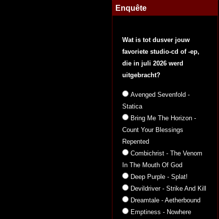
Enquête
Wat is tot dusver jouw
favoriete studio-cd of -ep,
die in juli 2026 werd
uitgebracht?
Avenged Sevenfold -
Statica
Bring Me The Horizon -
Count Your Blessings
Repented
Combichrist - The Venom
In The Mouth Of God
Deep Purple - Splat!
Devildriver - Strike And Kill
Dreamtale - Aetherbound
Emptiness - Nowhere