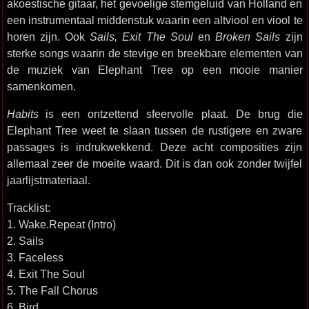
akoestische gitaar, het gevoelige stemgeluid van Holland en
een instrumentaal middenstuk waarin een altviool en viool te
horen zijn. Ook
Sails, Exit The Soul
en
Broken Sails
zijn
sterke songs waarin de stevige en breekbare elementen van
de muziek van Elephant Tree op een mooie manier
samenkomen.
Habits
is een ontzettend sfeervolle plaat. De brug die
Elephant Tree weet te slaan tussen de rustigere en zware
passages is indrukwekkend. Deze acht composities zijn
allemaal zeer de moeite waard. Dit is dan ook zonder twijfel
jaarlijstmateriaal.
Tracklist:
1. Wake.Repeat (Intro)
2. Sails
3. Faceless
4. Exit The Soul
5. The Fall Chorus
6. Bird