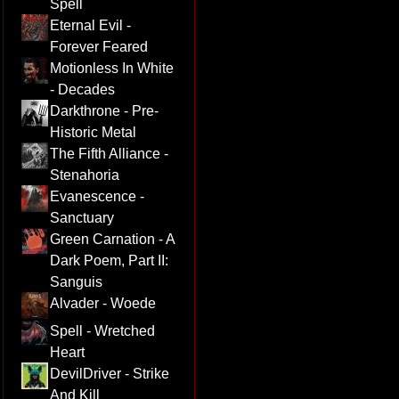
Spell
Eternal Evil -
Forever Feared
Motionless In White
- Decades
Darkthrone - Pre-
Historic Metal
The Fifth Alliance -
Stenahoria
Evanescence -
Sanctuary
Green Carnation - A
Dark Poem, Part II:
Sanguis
Alvader - Woede
Spell - Wretched
Heart
DevilDriver - Strike
And Kill