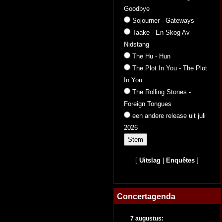
Goodbye
Sojourner - Gateways
Taake - En Skog Av
Nidstang
The Hu - Hun
The Plot In You - The Plot
In You
The Rolling Stones -
Foreign Tongues
een andere release uit juli
2026
[
Uitslag
|
Enquêtes
]
Concertagenda
7 augustus: