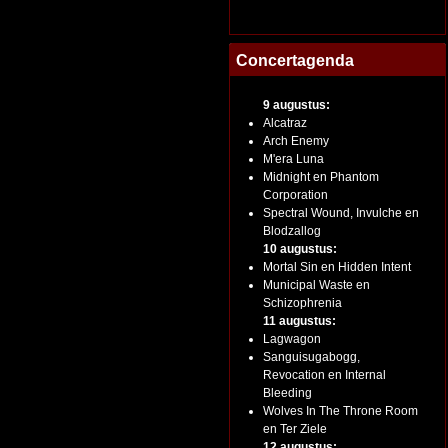
Concertagenda
9 augustus:
Alcatraz
Arch Enemy
M'era Luna
Midnight en Phantom
Corporation
Spectral Wound, Invulche en
Blodzallog
10 augustus:
Mortal Sin en Hidden Intent
Municipal Waste en
Schizophrenia
11 augustus:
Lagwagon
Sanguisugabogg,
Revocation en Internal
Bleeding
Wolves In The Throne Room
en Ter Ziele
12 augustus: