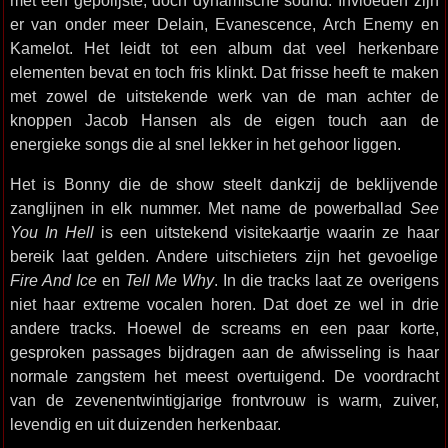
met een gepolijste, doch dynamische sound. Invloeden zijn
er van onder meer Delain, Evanescence, Arch Enemy en
Kamelot. Het leidt tot een album dat veel herkenbare
elementen bevat en toch fris klinkt. Dat frisse heeft te maken
met zowel de uitstekende werk van de man achter de
knoppen Jacob Hansen als de eigen touch aan de
energieke songs die al snel lekker in het gehoor liggen.
Het is Bonny die de show steelt dankzij de beklijvende
zanglijnen in elk nummer. Met name de powerballad
See
You In Hell
is een uitstekend visitekaartje waarin ze haar
bereik laat gelden. Andere uitschieters zijn het gevoelige
Fire And Ice
en
Tell Me Why
. In die tracks laat ze overigens
niet haar extreme vocalen horen. Dat doet ze wel in drie
andere tracks. Hoewel de screams en een paar korte,
gesproken passages bijdragen aan de afwisseling is haar
normale zangstem het meest overtuigend. De voordracht
van de zevenentwintigjarige frontvrouw is warm, zuiver,
levendig en uit duizenden herkenbaar.