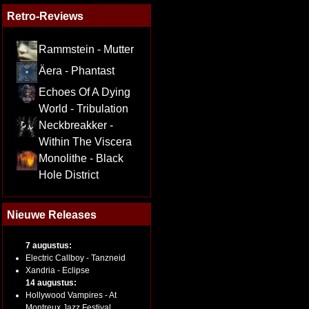
Retro-Reviews
Rammstein - Mutter
Äera - Phantast
Echoes Of A Dying
World - Tribulation
Neckbreakker -
Within The Viscera
Monolithe - Black
Hole District
Nieuwe Releases
7 augustus:
Electric Callboy - Tanzneid
Xandria - Eclipse
14 augustus:
Hollywood Vampires - At
Montreux Jazz Festival