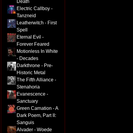
Death
Electric Callboy -
Tanzneid
Leatherwitch - First
Spell
Eternal Evil -
Forever Feared
Motionless In White
- Decades
Darkthrone - Pre-
Historic Metal
The Fifth Alliance -
Stenahoria
Evanescence -
Sanctuary
Green Carnation - A
Dark Poem, Part II:
Sanguis
Alvader - Woede