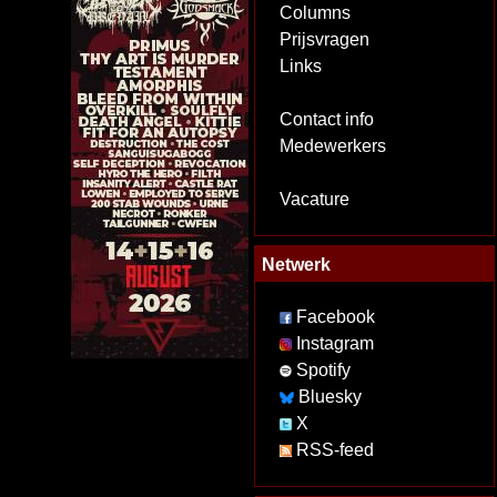
Columns
Prijsvragen
Links
Contact info
Medewerkers
Vacature
Netwerk
Facebook
Instagram
Spotify
Bluesky
X
RSS-feed