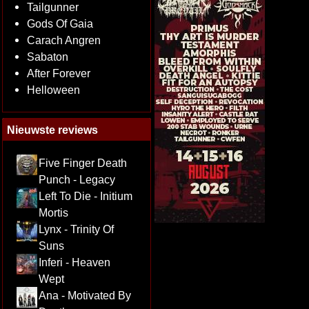
Tailgunner
Gods Of Gaia
Carach Angren
Sabaton
After Forever
Helloween
Nieuwste reviews
Five Finger Death
Punch - Legacy
Left To Die - Initium
Mortis
Lynx - Trinity Of
Suns
Inferi - Heaven
Wept
Ana - Motivated By