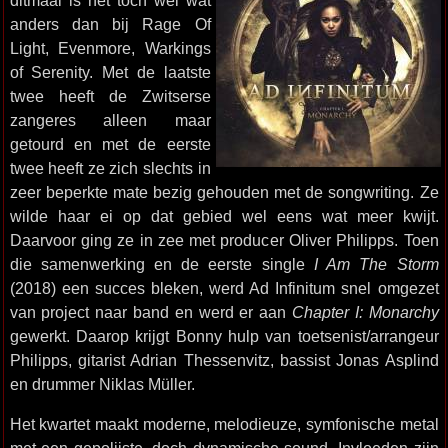
ditmaal is het toch wel wat
anders dan bij Rage Of
Light, Evenmore, Warkings
of Serenity. Met de laatste
twee heeft de Zwitserse
zangeres alleen maar
getourd en met de eerste
twee heeft ze zich slechts in
zeer beperkte mate bezig gehouden met de songwriting. Ze
wilde haar ei op dat gebied wel eens wat meer kwijt.
Daarvoor ging ze in zee met producer Oliver Philipps. Toen
die samenwerking en de eerste single
I Am The Storm
(2018) een succes bleken, werd Ad Infinitum snel omgezet
van project naar band en werd er aan
Chapter I: Monarchy
gewerkt. Daarop krijgt Bonny hulp van toetsenist/arrangeur
Philipps, gitarist Adrian Thessenvitz, bassist Jonas Asplind
en drummer Niklas Müller.
Het kwartet maakt moderne, melodieuze, symfonische metal