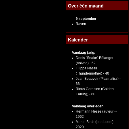
Over één maand
9 september:
Raven
Kalender
Vandaag jarig:
Denis "Snake" Bélanger
(Voivod) - 62
Filippa Nässil
(Thundermother) - 40
Jean Beauvoir (Plasmatics) -
66
Rinus Gerritsen (Golden
Earring) - 80
Vandaag overleden:
Hermann Hesse (auteur) -
1962
Martin Birch (producent) -
2020