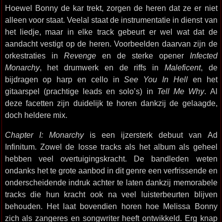
Hoewel Bonny de kar trekt, zorgen de heren dat ze er niet
alleen voor staat. Veelal staat de instrumentatie in dienst van
het liedje, maar in elke track gebeurt er wel wat dat de
aandacht vestigt op de heren. Voorbeelden daarvan zijn de
orkestraties in
Revenge
en de sterke opener
Infected
Monarchy
, het drumwerk en de riffs in
Maleficent
, de
bijdragen op harp en cello in
See You In Hell
en het
gitaarspel (prachtige leads en solo’s) in
Tell Me Why
. Al
deze facetten zijn duidelijk te horen dankzij de gelaagde,
doch heldere mix.
Chapter I: Monarchy
is een ijzersterk debuut van Ad
Infinitum. Zowel de losse tracks als het album als geheel
hebben veel overtuigingskracht. De bandleden weten
ondanks het te grote aanbod in dit genre een verfrissende en
onderscheidende indruk achter te laten dankzij memorabele
tracks die hun kracht ook na veel luisterbeurten blijven
behouden. Het laat bovendien horen hoe Melissa Bonny
zich als zangeres en songwriter heeft ontwikkeld. Erg knap