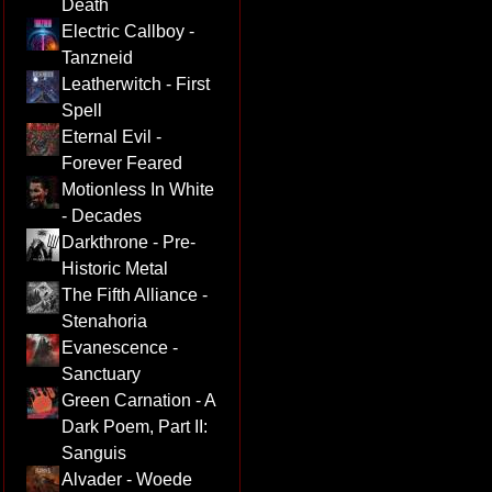
Death
Electric Callboy -
Tanzneid
Leatherwitch - First
Spell
Eternal Evil -
Forever Feared
Motionless In White
- Decades
Darkthrone - Pre-
Historic Metal
The Fifth Alliance -
Stenahoria
Evanescence -
Sanctuary
Green Carnation - A
Dark Poem, Part II:
Sanguis
Alvader - Woede