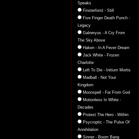
Speaks
Finsterforst - Still
Five Finger Death Punch -
Legacy
Galneryus - A Cry From
The Sky Above
Haken - In A Fever Dream
Jack White - Frozen
Charlotte
Left To Die - Initium Mortis
Madball - Not Your
Kingdom
Moonspell - Far From God
Motionless In White -
Decades
Protest The Hero - Within
Psycroptic - The Pulse Of
Annihilation
Sinner - Boom Bang