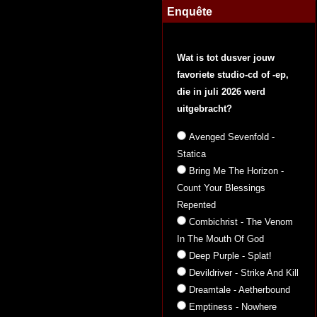
Enquête
Wat is tot dusver jouw
favoriete studio-cd of -ep,
die in juli 2026 werd
uitgebracht?
Avenged Sevenfold -
Statica
Bring Me The Horizon -
Count Your Blessings
Repented
Combichrist - The Venom
In The Mouth Of God
Deep Purple - Splat!
Devildriver - Strike And Kill
Dreamtale - Aetherbound
Emptiness - Nowhere