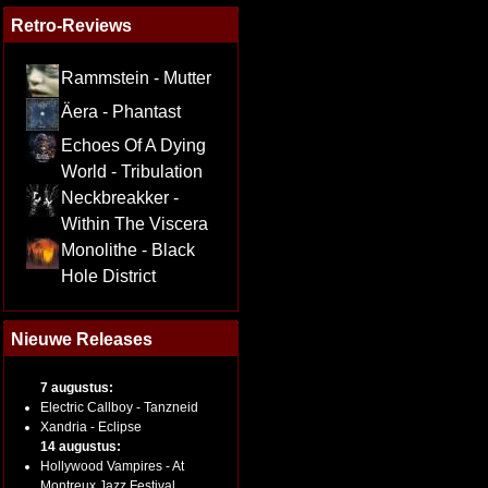
Retro-Reviews
Rammstein - Mutter
Äera - Phantast
Echoes Of A Dying
World - Tribulation
Neckbreakker -
Within The Viscera
Monolithe - Black
Hole District
Nieuwe Releases
7 augustus:
Electric Callboy - Tanzneid
Xandria - Eclipse
14 augustus:
Hollywood Vampires - At
Montreux Jazz Festival