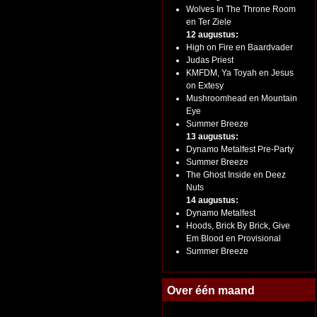
Wolves In The Throne Room
en Ter Ziele
12 augustus:
High on Fire en Baardvader
Judas Priest
KMFDM, Ya Toyah en Jesus
on Extesy
Mushroomhead en Mountain
Eye
Summer Breeze
13 augustus:
Dynamo Metalfest Pre-Party
Summer Breeze
The Ghost Inside en Deez
Nuts
14 augustus:
Dynamo Metalfest
Hoods, Brick By Brick, Give
Em Blood en Provisional
Summer Breeze
Over één maand