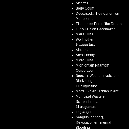
Alcatraz
Body Count
Deceased..., Putridarium en
Mancuerda
Elithium en End of the Dream
Luna Kills en Pacemaker
M'era Luna
Wolfmother
9 augustus:
Alcatraz
Arch Enemy
M'era Luna
Midnight en Phantom
Corporation
Spectral Wound, Invulche en
Blodzallog
10 augustus:
Mortal Sin en Hidden Intent
Municipal Waste en
Schizophrenia
11 augustus:
Lagwagon
Sanguisugabogg,
Revocation en Internal
Bleeding