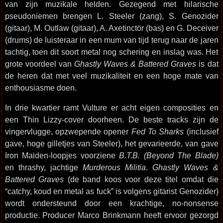
van zijn muzikale helden. Gezegend met hilarische
pseudoniemen brengen L. Steeler (zang), S. Genozider
(gitaar), M. Outlaw (gitaar), A. Axetinctör (bas) en G. Deceiver
(drums) de luisteraar in een mum van tijd terug naar de jaren
tachtig, toen dit soort metal nog schering en inslag was. Het
grote voordeel van
Ghastly Waves & Battered Graves
is dat
de heren dat met veel muzikaliteit en een hoge mate van
enthousiasme doen.
In drie kwartier ramt Vulture er acht eigen composities en
een Thin Lizzy-cover doorheen. De beste tracks zijn de
vingervlugge, opzwepende opener
Fed To Sharks
(inclusief
gave, hoge gilletjes van Steeler), het gevarieerde, van gave
Iron Maiden-loopjes voorziene
B.T.B. (Beyond The Blade)
en thrashy, jachtige
Murderous Militia
.
Ghastly Waves &
Battered Graves
(de band koos voor deze titel omdat die
“catchy, koud en metal as fuck” is volgens gitarist Genozider)
wordt ondersteund door een krachtige, no-nonsense
productie. Producer Marco Brinkmann heeft ervoor gezorgd