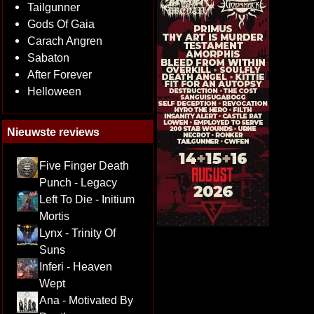
Tailgunner
Gods Of Gaia
Carach Angren
Sabaton
After Forever
Helloween
Nieuwste reviews
Five Finger Death
Punch - Legacy
Left To Die - Initium
Mortis
Lynx - Trinity Of
Suns
Inferi - Heaven
Wept
Ana - Motivated By