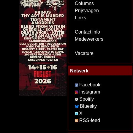
Columns
Prijsvragen
Links
Contact info
Medewerkers
Vacature
Netwerk
Facebook
Instagram
Spotify
Bluesky
X
RSS-feed