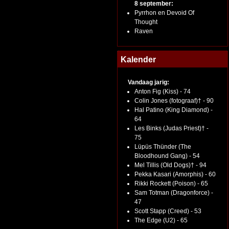
8 september:
Pyrrhon en Devoid Of
Thought
Raven
Kalender
Vandaag jarig:
Anton Fig (Kiss) - 74
Colin Jones (fotograaf)† - 90
Hal Patino (King Diamond) -
64
Les Binks (Judas Priest)† -
75
Lüpüs Thünder (The
Bloodhound Gang) - 54
Mel Tillis (Old Dogs)† - 94
Pekka Kasari (Amorphis) - 60
Rikki Rockett (Poison) - 65
Sam Totman (Dragonforce) -
47
Scott Stapp (Creed) - 53
The Edge (U2) - 65