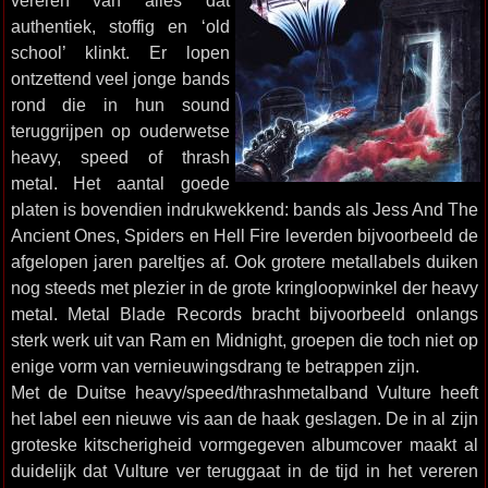
vereren van alles dat
authentiek, stoffig en ‘old
school’ klinkt. Er lopen
ontzettend veel jonge bands
rond die in hun sound
teruggrijpen op ouderwetse
heavy, speed of thrash
metal. Het aantal goede
platen is bovendien indrukwekkend: bands als Jess And The
Ancient Ones, Spiders en Hell Fire leverden bijvoorbeeld de
afgelopen jaren pareltjes af. Ook grotere metallabels duiken
nog steeds met plezier in de grote kringloopwinkel der heavy
metal. Metal Blade Records bracht bijvoorbeeld onlangs
sterk werk uit van Ram en Midnight, groepen die toch niet op
enige vorm van vernieuwingsdrang te betrappen zijn.
Met de Duitse heavy/speed/thrashmetalband Vulture heeft
het label een nieuwe vis aan de haak geslagen. De in al zijn
groteske kitscherigheid vormgegeven albumcover maakt al
duidelijk dat Vulture ver teruggaat in de tijd in het vereren