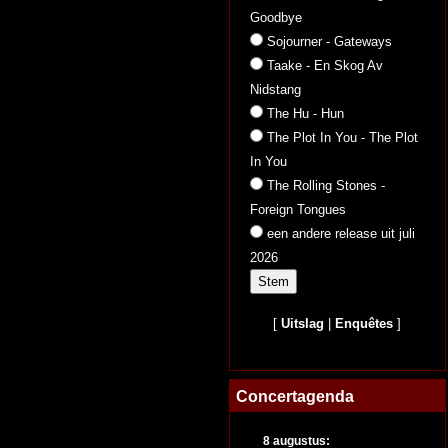
Goodbye
Sojourner - Gateways
Taake - En Skog Av
Nidstang
The Hu - Hun
The Plot In You - The Plot
In You
The Rolling Stones -
Foreign Tongues
een andere release uit juli
2026
[
Uitslag
|
Enquêtes
]
Concertagenda
8 augustus: