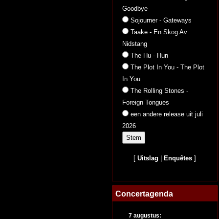
Goodbye
Sojourner - Gateways
Taake - En Skog Av
Nidstang
The Hu - Hun
The Plot In You - The Plot
In You
The Rolling Stones -
Foreign Tongues
een andere release uit juli
2026
[
Uitslag
|
Enquêtes
]
Concertagenda
7 augustus: