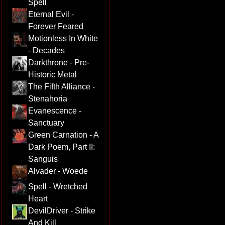
Spell
Eternal Evil -
Forever Feared
Motionless In White
- Decades
Darkthrone - Pre-
Historic Metal
The Fifth Alliance -
Stenahoria
Evanescence -
Sanctuary
Green Carnation - A
Dark Poem, Part II:
Sanguis
Alvader - Woede
Spell - Wretched
Heart
DevilDriver - Strike
And Kill