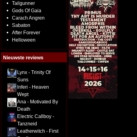
Tailgunner
Gods Of Gaia
Carach Angren
Sabaton
After Forever
Helloween
Nieuwste reviews
Lynx - Trinity Of
Suns
Inferi - Heaven
Wept
Ana - Motivated By
Death
Electric Callboy -
Tanzneid
Leatherwitch - First