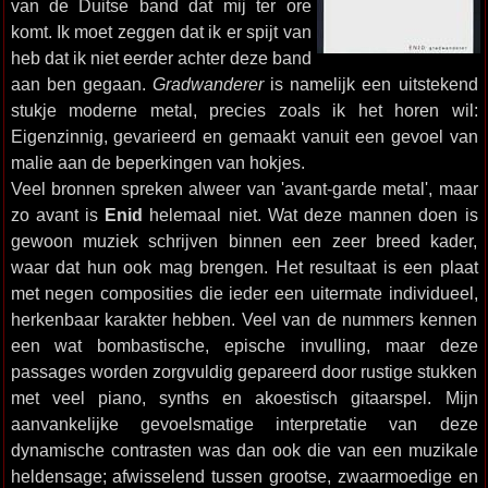
van de Duitse band dat mij ter ore
komt. Ik moet zeggen dat ik er spijt van
heb dat ik niet eerder achter deze band
aan ben gegaan.
Gradwanderer
is namelijk een uitstekend
stukje moderne metal, precies zoals ik het horen wil:
Eigenzinnig, gevarieerd en gemaakt vanuit een gevoel van
malie aan de beperkingen van hokjes.
Veel bronnen spreken alweer van 'avant-garde metal', maar
zo avant is
Enid
helemaal niet. Wat deze mannen doen is
gewoon muziek schrijven binnen een zeer breed kader,
waar dat hun ook mag brengen. Het resultaat is een plaat
met negen composities die ieder een uitermate individueel,
herkenbaar karakter hebben. Veel van de nummers kennen
een wat bombastische, epische invulling, maar deze
passages worden zorgvuldig gepareerd door rustige stukken
met veel piano, synths en akoestisch gitaarspel. Mijn
aanvankelijke gevoelsmatige interpretatie van deze
dynamische contrasten was dan ook die van een muzikale
heldensage; afwisselend tussen grootse, zwaarmoedige en