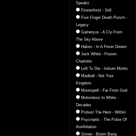
Speaks
Finsterforst - Still
Five Finger Death Punch -
Legacy
Galneryus - A Cry From
The Sky Above
Haken - In A Fever Dream
Jack White - Frozen
Charlotte
Left To Die - Initium Mortis
Madball - Not Your
Kingdom
Moonspell - Far From God
Motionless In White -
Decades
Protest The Hero - Within
Psycroptic - The Pulse Of
Annihilation
Sinner - Boom Bang