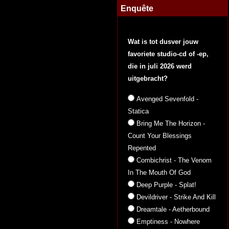
Enquête
Wat is tot dusver jouw
favoriete studio-cd of -ep,
die in juli 2026 werd
uitgebracht?
Avenged Sevenfold -
Statica
Bring Me The Horizon -
Count Your Blessings
Repented
Combichrist - The Venom
In The Mouth Of God
Deep Purple - Splat!
Devildriver - Strike And Kill
Dreamtale - Aetherbound
Emptiness - Nowhere