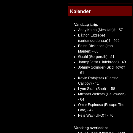
Kalender
Vandaag jarig:
Andy Kaina (Messiah)† - 57
Báthori Erzsébet
(seriemoordenaar)† - 466
Bruce Dickinson (Iron
Maiden) - 68
Gaahl (Gorgoroth) - 51
Jamey Jasta (Hatebreed) - 49
Johnny Solinger (Skid Row)†
- 61
Kevin Ratajczak (Electric
Callboy) - 41
Lynn Strait (Snot)† - 58
Michael Weikath (Helloween)
- 64
Omar Espinosa (Escape The
Fate) - 42
Pete Way (UFO)† - 76
Vandaag overleden: