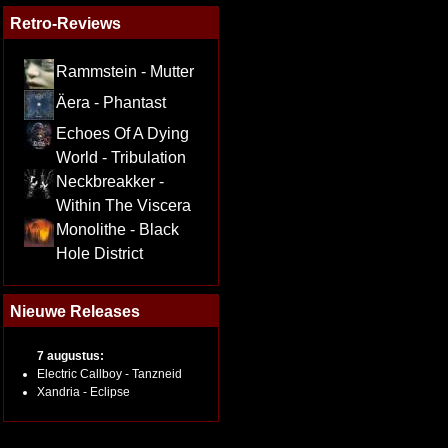
Retro-Reviews
Rammstein - Mutter
Äera - Phantast
Echoes Of A Dying
World - Tribulation
Neckbreakker -
Within The Viscera
Monolithe - Black
Hole District
Nieuwe Releases
7 augustus:
Electric Callboy - Tanzneid
Xandria - Eclipse