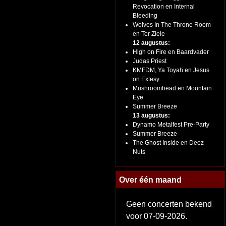
Revocation en Internal
Bleeding
Wolves In The Throne Room
en Ter Ziele
12 augustus:
High on Fire en Baardvader
Judas Priest
KMFDM, Ya Toyah en Jesus
on Extesy
Mushroomhead en Mountain
Eye
Summer Breeze
13 augustus:
Dynamo Metalfest Pre-Party
Summer Breeze
The Ghost Inside en Deez
Nuts
Over één maand
Geen concerten bekend
voor 07-09-2026.