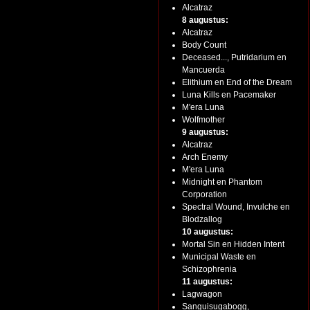
Alcatraz
8 augustus:
Alcatraz
Body Count
Deceased..., Putridarium en
Mancuerda
Elithium en End of the Dream
Luna Kills en Pacemaker
M'era Luna
Wolfmother
9 augustus:
Alcatraz
Arch Enemy
M'era Luna
Midnight en Phantom
Corporation
Spectral Wound, Invulche en
Blodzallog
10 augustus:
Mortal Sin en Hidden Intent
Municipal Waste en
Schizophrenia
11 augustus:
Lagwagon
Sanguisugabogg,