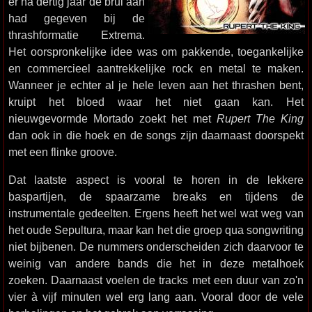
er na dertig jaar de brui aan
had gegeven bij de
thrashformatie Extrema.
Het oorspronkelijke idee was om pakkende, toegankelijke
en commercieel aantrekkelijke rock en metal te maken.
Wanneer je echter al je hele leven aan het thrashen bent,
kruipt het bloed waar het niet gaan kan. Het
nieuwgevormde Mortado zoekt het met
Rupert The King
dan ook in die hoek en de songs zijn daarnaast doorspekt
met een flinke groove.
Dat laatste aspect is vooral te horen in de lekkere
baspartijen, de spaarzame breaks en tijdens de
instrumentale gedeelten. Ergens heeft het wel wat weg van
het oude Sepultura, maar kan het die groep qua songwriting
niet bijbenen. De nummers onderscheiden zich daarvoor te
weinig van andere bands die het in deze metalhoek
zoeken. Daarnaast voelen de tracks met een duur van zo'n
vier à vijf minuten wel erg lang aan. Vooral door de vele