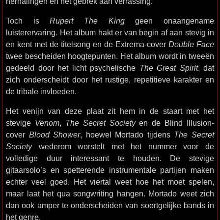
herhalingen en het gebrek aan verrassing.
Toch is
Rupert The King
geen onaangename
luisterervaring. Het album hakt er van begin af aan stevig in
en kent met de titelsong en de Extrema-cover
Double Face
twee bescheiden hoogtepunten. Het album wordt in tweeën
gedeeld door het licht psychelische
The Great Spirit
, dat
zich onderscheidt door het rustige, repetitieve karakter en
de tribale invloeden.
Het venijn van deze plaat zit hem in de staart met het
stevige
Venom
,
The Secret Society
en de Blind Illusion-
cover
Blood Shower
, hoewel Mortado tijdens
The Secret
Society
wederom worstelt met het nummer voor de
volledige duur interessant te houden. De stevige
gitaarsolo’s en spetterende instrumentale partijen maken
echter veel goed. Het viertal weet hoe het moet spelen,
maar laat het qua songwriting hangen. Mortado weet zich
dan ook amper te onderscheiden van soortgelijke bands in
het genre.