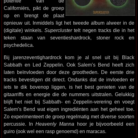
potentie van de
Californiërs, pikt de groep
op en brengt de plaat
opnieuw uit. Inmiddels ligt het tweede album alweer in de
(digitale) winkels.
Supercluster
telt negen tracks die in het
teken staan van seventieshardrock, stoner rock en
psychedelica.
Bij jarenzeventighardrock kom je al snel uit bij Black
Sabbath en Led Zeppelin. Ook Salem’s Bend heeft zich
laten beïnvloeden door deze grootheden. De eerste drie
tracks bevestigen dit direct. Ondanks dat de invloeden er
iets te dik bovenop liggen, is het best genieten van de
gitaarriffs en energie die de nummers uitstralen. Gelukkig
blijft het niet bij Sabbath- en Zeppelin-verering en voegt
Salem’s Bend wat eigen ingrediënten aan het geheel toe.
Zo experimenteert de groep regelmatig met diverse soorten
percussie. In
Heavenly Manna
hoor je bijvoorbeeld een
guiro (ook wel een rasp genoemd) en maracas.