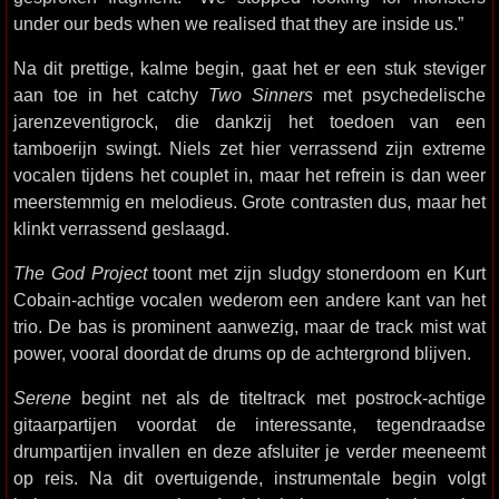
under our beds when we realised that they are inside us.”
Na dit prettige, kalme begin, gaat het er een stuk steviger
aan toe in het catchy
Two Sinners
met psychedelische
jarenzeventigrock, die dankzij het toedoen van een
tamboerijn swingt. Niels zet hier verrassend zijn extreme
vocalen tijdens het couplet in, maar het refrein is dan weer
meerstemmig en melodieus. Grote contrasten dus, maar het
klinkt verrassend geslaagd.
The God Project
toont met zijn sludgy stonerdoom en Kurt
Cobain-achtige vocalen wederom een andere kant van het
trio. De bas is prominent aanwezig, maar de track mist wat
power, vooral doordat de drums op de achtergrond blijven.
Serene
begint net als de titeltrack met postrock-achtige
gitaarpartijen voordat de interessante, tegendraadse
drumpartijen invallen en deze afsluiter je verder meeneemt
op reis. Na dit overtuigende, instrumentale begin volgt