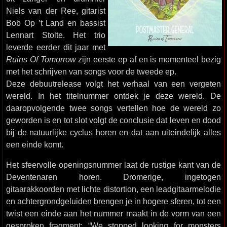
Niels van der Ree, gitarist
Bob Op ’t Land en bassist
Lennart Stolte. Het trio
leverde eerder dit jaar met
Ruins Of Tomorrow
zijn eerste ep af en is momenteel bezig
met het schrijven van songs voor de tweede ep.
Deze debuutrelease volgt het verhaal van een vergeten
wereld. In het titelnummer ontdek je deze wereld. De
daaropvolgende twee songs vertellen hoe de wereld zo
geworden is en tot slot volgt de conclusie dat leven en dood
bij de natuurlijke cyclus horen en dat aan uiteindelijk alles
een einde komt.
Het sfeervolle openingsnummer laat de rustige kant van de
Deventenaren horen. Dromerige, ingetogen
gitaarakkoorden met lichte distortion, een leadgitaarmelodie
en achtergrondgeluiden brengen je in hogere sferen, tot een
twist een einde aan het nummer maakt in de vorm van een
gesproken fragment: “We stopped looking for monsters