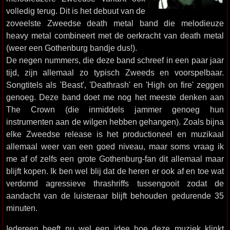
volledig terug. Dit is het debuut van de
zoveelste Zweedse death metal band die melodieuze
heavy metal combineert met de oerkracht van death metal
(weer een Gothenburg bandje dus!).
De negen nummers, die deze band schreef in een paar jaar
tijd, zijn allemaal zo typisch Zweeds en voorspelbaar.
Songtitels als 'Beast', 'Deathrash' en 'High on fire' zeggen
genoeg. Deze band doet me nog het meeste denken aan
The Crown (die inmiddels jammer genoeg hun
instrumenten aan de wilgen hebben gehangen). Zoals bijna
elke Zweedse release is het productioneel en muzikaal
allemaal weer van een goed niveau, maar soms vraag ik
me af of zelfs een grote Gothenburg-fan dit allemaal maar
blijft kopen. Ik ben wel blij dat de heren er ook af en toe wat
verdomd agressieve thrashriffs tussengooit zodat de
aandacht van de luisteraar blijft behouden gedurende 35
minuten.
Iedereen heeft nu wel een idee hoe deze muziek klinkt