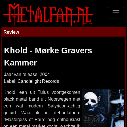
Review
Khold - Mørke Gravers
Kammer
Jaar van release:
2004
Label:
Candlelight Records
Khold, een uit Tulus voortgekomen
black metal band uit Noorwegen met
een wat modern Satyricon-achtig
geluid. Waar ik het debuutalbum
"Masterpiss of Pain" nog enthousiast
op een metal market kocht, wachtte ik