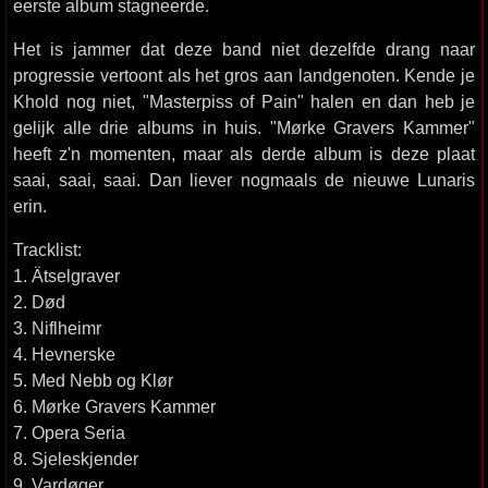
eerste album stagneerde.
Het is jammer dat deze band niet dezelfde drang naar
progressie vertoont als het gros aan landgenoten. Kende je
Khold nog niet, "Masterpiss of Pain" halen en dan heb je
gelijk alle drie albums in huis. "Mørke Gravers Kammer"
heeft z'n momenten, maar als derde album is deze plaat
saai, saai, saai. Dan liever nogmaals de nieuwe Lunaris
erin.
Tracklist:
1. Ätselgraver
2. Død
3. Niflheimr
4. Hevnerske
5. Med Nebb og Klør
6. Mørke Gravers Kammer
7. Opera Seria
8. Sjeleskjender
9. Vardøger