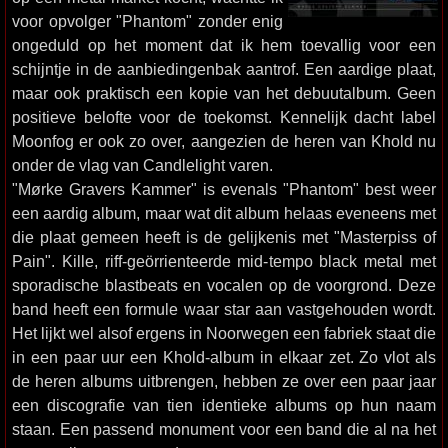
voor opvolger "Phantom" zonder enig
ongeduld op het moment dat ik hem toevallig voor een
schijntje in de aanbiedingenbak aantrof. Een aardige plaat,
maar ook praktisch een kopie van het debuutalbum. Geen
positieve belofte voor de toekomst. Kennelijk dacht label
Moonfog er ook zo over, aangezien de heren van Khold nu
onder de vlag van Candlelight varen.
"Mørke Gravers Kammer" is evenals "Phantom" best weer
een aardig album, maar wat dit album helaas eveneens met
die plaat gemeen heeft is de gelijkenis met "Masterpiss of
Pain". Kille, riff-geörrienteerde mid-tempo black metal met
sporadische blastbeats en vocalen op de voorgrond. Deze
band heeft een formule waar star aan vastgehouden wordt.
Het lijkt wel alsof ergens in Noorwegen een fabriek staat die
in een paar uur een Khold-album in elkaar zet. Zo vlot als
de heren albums uitbrengen, hebben ze over een paar jaar
een discografie van tien identieke albums op hun naam
staan. Een passend monument voor een band die al na het