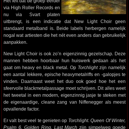
Het feit dat de groep eerder
via High Roller Records en
nu via Svart platen
uitbrengt, is een indicatie dat New Light Choir geen
standaard metalband is. Beide labels herbergen namelijk
nogal wat artiesten die het nét even anders dan gebruikelijk
aanpakken.
New Light Choir is ook zo’n eigenzinnig gezelschap. Deze
mannen hebben hoorbaar hun huiswerk gedaan als het
gaat om heavy en black metal. Op
Torchlight
zijn namelijk
een aantal lekkere, epische heavymetalriffs en -galopjes te
vinden. Daarnaast weet het duo ook goed hoe het een
sfeervolle blackmetalpassage moet schrijven. Dit alles weet
het tweetal in een modern, eigenzinnig jasje te steken met
de eigenaardige, cleane zang van Niffenegger als meest
opvallende factor.
Er valt best veel te genieten op
Torchlight
.
Queen Of Winter,
Psalm 6, Golden Ring, Last March
zijn simpelweg goede