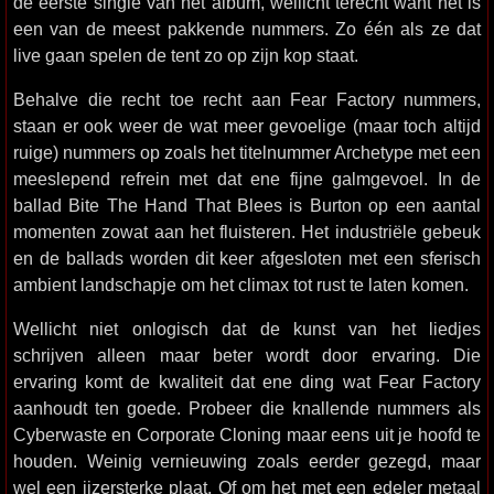
de eerste single van het album, wellicht terecht want het is
een van de meest pakkende nummers. Zo één als ze dat
live gaan spelen de tent zo op zijn kop staat.
Behalve die recht toe recht aan Fear Factory nummers,
staan er ook weer de wat meer gevoelige (maar toch altijd
ruige) nummers op zoals het titelnummer Archetype met een
meeslepend refrein met dat ene fijne galmgevoel. In de
ballad Bite The Hand That Blees is Burton op een aantal
momenten zowat aan het fluisteren. Het industriële gebeuk
en de ballads worden dit keer afgesloten met een sferisch
ambient landschapje om het climax tot rust te laten komen.
Wellicht niet onlogisch dat de kunst van het liedjes
schrijven alleen maar beter wordt door ervaring. Die
ervaring komt de kwaliteit dat ene ding wat Fear Factory
aanhoudt ten goede. Probeer die knallende nummers als
Cyberwaste en Corporate Cloning maar eens uit je hoofd te
houden. Weinig vernieuwing zoals eerder gezegd, maar
wel een ijzersterke plaat. Of om het met een edeler metaal