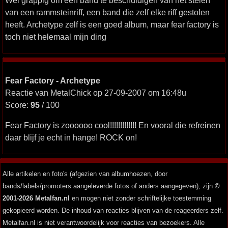
Wel grappig om een band te beschuldigen van het stelen
van een rammsteinriff, een band die zelf elke riff gestolen
heeft. Archetype zelf is een goed album, maar fear factory is
toch niet helemaal mijn ding
Fear Factory - Archetype
Reactie van MetalChick op 27-09-2007 om 16:48u
Score:
95
/ 100
Fear Factory is zoooooo cool!!!!!!!!!!!!! En vooral die refreinen
daar blijf je echt in hange! ROCK on!
Alle artikelen en foto's (afgezien van albumhoezen, door
bands/labels/promoters aangeleverde fotos of anders aangegeven), zijn
©
2001-2026 Metalfan.nl
en mogen niet zonder schriftelijke toestemming
gekopieerd worden. De inhoud van reacties blijven van de reageerders zelf.
Metalfan.nl is niet verantwoordelijk voor reacties van bezoekers. Alle