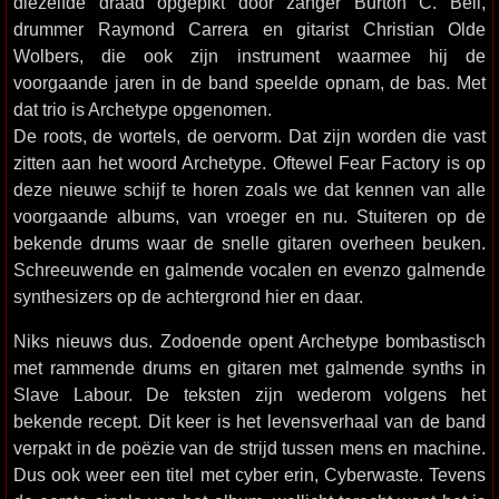
diezelfde draad opgepikt door zanger Burton C. Bell,
drummer Raymond Carrera en gitarist Christian Olde
Wolbers, die ook zijn instrument waarmee hij de
voorgaande jaren in de band speelde opnam, de bas. Met
dat trio is Archetype opgenomen.
De roots, de wortels, de oervorm. Dat zijn worden die vast
zitten aan het woord Archetype. Oftewel Fear Factory is op
deze nieuwe schijf te horen zoals we dat kennen van alle
voorgaande albums, van vroeger en nu. Stuiteren op de
bekende drums waar de snelle gitaren overheen beuken.
Schreeuwende en galmende vocalen en evenzo galmende
synthesizers op de achtergrond hier en daar.
Niks nieuws dus. Zodoende opent Archetype bombastisch
met rammende drums en gitaren met galmende synths in
Slave Labour. De teksten zijn wederom volgens het
bekende recept. Dit keer is het levensverhaal van de band
verpakt in de poëzie van de strijd tussen mens en machine.
Dus ook weer een titel met cyber erin, Cyberwaste. Tevens