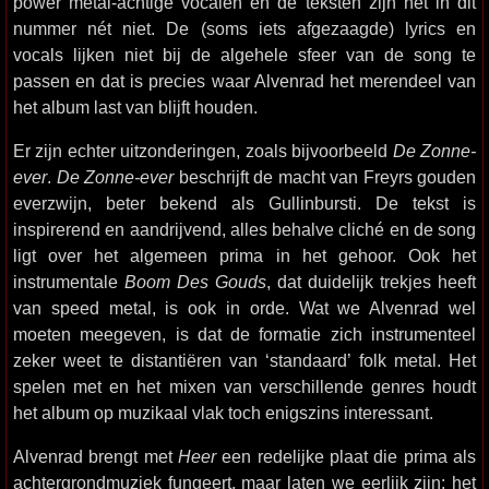
power metal-achtige vocalen en de teksten zijn het in dit
nummer nét niet. De (soms iets afgezaagde) lyrics en
vocals lijken niet bij de algehele sfeer van de song te
passen en dat is precies waar Alvenrad het merendeel van
het album last van blijft houden.
Er zijn echter uitzonderingen, zoals bijvoorbeeld
De Zonne-
ever
.
De Zonne-ever
beschrijft de macht van Freyrs gouden
everzwijn, beter bekend als Gullinbursti. De tekst is
inspirerend en aandrijvend, alles behalve cliché en de song
ligt over het algemeen prima in het gehoor. Ook het
instrumentale
Boom Des Gouds
, dat duidelijk trekjes heeft
van speed metal, is ook in orde. Wat we Alvenrad wel
moeten meegeven, is dat de formatie zich instrumenteel
zeker weet te distantiëren van ‘standaard’ folk metal. Het
spelen met en het mixen van verschillende genres houdt
het album op muzikaal vlak toch enigszins interessant.
Alvenrad brengt met
Heer
een redelijke plaat die prima als
achtergrondmuziek fungeert, maar laten we eerlijk zijn: het