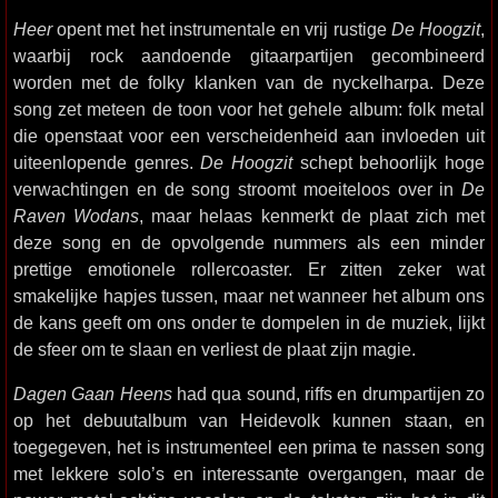
Heer
opent met het instrumentale en vrij rustige
De Hoogzit
,
waarbij rock aandoende gitaarpartijen gecombineerd
worden met de folky klanken van de nyckelharpa. Deze
song zet meteen de toon voor het gehele album: folk metal
die openstaat voor een verscheidenheid aan invloeden uit
uiteenlopende genres.
De Hoogzit
schept behoorlijk hoge
verwachtingen en de song stroomt moeiteloos over in
De
Raven Wodans
, maar helaas kenmerkt de plaat zich met
deze song en de opvolgende nummers als een minder
prettige emotionele rollercoaster. Er zitten zeker wat
smakelijke hapjes tussen, maar net wanneer het album ons
de kans geeft om ons onder te dompelen in de muziek, lijkt
de sfeer om te slaan en verliest de plaat zijn magie.
Dagen Gaan Heens
had qua sound, riffs en drumpartijen zo
op het debuutalbum van Heidevolk kunnen staan, en
toegegeven, het is instrumenteel een prima te nassen song
met lekkere solo’s en interessante overgangen, maar de