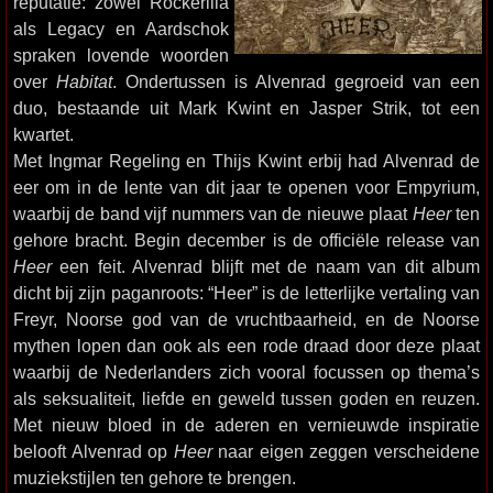
reputatie: zowel Rockerilla
als Legacy en Aardschok
spraken lovende woorden
over
Habitat
. Ondertussen is Alvenrad gegroeid van een
duo, bestaande uit Mark Kwint en Jasper Strik, tot een
kwartet.
Met Ingmar Regeling en Thijs Kwint erbij had Alvenrad de
eer om in de lente van dit jaar te openen voor Empyrium,
waarbij de band vijf nummers van de nieuwe plaat
Heer
ten
gehore bracht. Begin december is de officiële release van
Heer
een feit. Alvenrad blijft met de naam van dit album
dicht bij zijn paganroots: “Heer” is de letterlijke vertaling van
Freyr, Noorse god van de vruchtbaarheid, en de Noorse
mythen lopen dan ook als een rode draad door deze plaat
waarbij de Nederlanders zich vooral focussen op thema’s
als seksualiteit, liefde en geweld tussen goden en reuzen.
Met nieuw bloed in de aderen en vernieuwde inspiratie
belooft Alvenrad op
Heer
naar eigen zeggen verscheidene
muziekstijlen ten gehore te brengen.