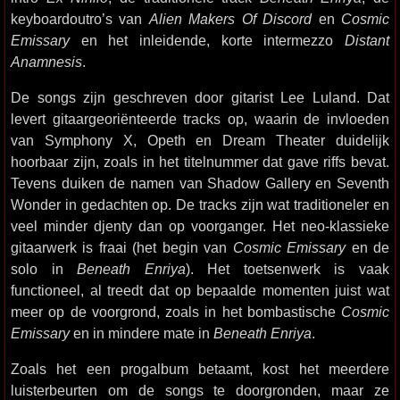
keyboardoutro’s van
Alien Makers Of Discord
en
Cosmic
Emissary
en het inleidende, korte intermezzo
Distant
Anamnesis
.
De songs zijn geschreven door gitarist Lee Luland. Dat
levert gitaargeoriënteerde tracks op, waarin de invloeden
van Symphony X, Opeth en Dream Theater duidelijk
hoorbaar zijn, zoals in het titelnummer dat gave riffs bevat.
Tevens duiken de namen van Shadow Gallery en Seventh
Wonder in gedachten op. De tracks zijn wat traditioneler en
veel minder djenty dan op voorganger. Het neo-klassieke
gitaarwerk is fraai (het begin van
Cosmic Emissary
en de
solo in
Beneath Enriya
). Het toetsenwerk is vaak
functioneel, al treedt dat op bepaalde momenten juist wat
meer op de voorgrond, zoals in het bombastische
Cosmic
Emissary
en in mindere mate in
Beneath Enriya
.
Zoals het een progalbum betaamt, kost het meerdere
luisterbeurten om de songs te doorgronden, maar ze