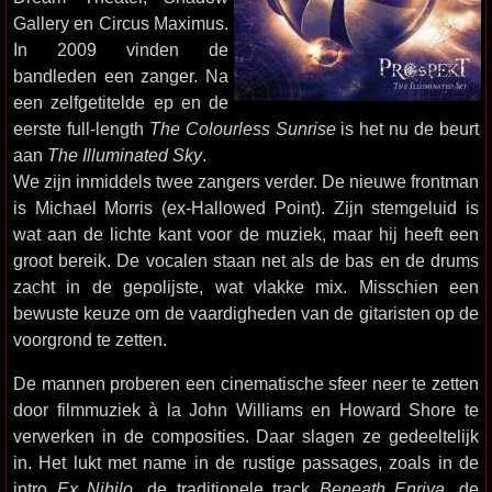
Gallery en Circus Maximus.
In 2009 vinden de
bandleden een zanger. Na
een zelfgetitelde ep en de
eerste full-length
The Colourless Sunrise
is het nu de beurt
aan
The Illuminated Sky
.
We zijn inmiddels twee zangers verder. De nieuwe frontman
is Michael Morris (ex-Hallowed Point). Zijn stemgeluid is
wat aan de lichte kant voor de muziek, maar hij heeft een
groot bereik. De vocalen staan net als de bas en de drums
zacht in de gepolijste, wat vlakke mix. Misschien een
bewuste keuze om de vaardigheden van de gitaristen op de
voorgrond te zetten.
De mannen proberen een cinematische sfeer neer te zetten
door filmmuziek à la John Williams en Howard Shore te
verwerken in de composities. Daar slagen ze gedeeltelijk
in. Het lukt met name in de rustige passages, zoals in de
intro
Ex Nihilo
, de traditionele track
Beneath Enriya
, de