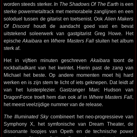
worden steeds sterker.
In The Shadows Of The Earth
is een
sterke powermetaltrack met memorabele zanglijnen en een
soloduel tussen de gitarist en toetsenist. Ook
Alien Makers
Of Discord
houdt de aandacht goed vast en bevat
uitstekend soleerwerk van gastgitarist Greg Howe. Het
epische
Akaibara
en
Where Masters Fall
sluiten het album
sterk af.
Het in vijftien minuten geschreven
Akaibara
toont de
rockballadkant van het kwintet. Hierin past de zang van
Michael het beste. Op andere momenten moet hij hard
werken en is zijn stem te licht of iets geknepen. Dat leidt af
van het luisterplezier. Gastzanger Marc Hudson van
DragonForce troeft hem dan ook af in
Where Masters Fall
,
het meest veelzijdige nummer van de release.
The Illuminated Sky
combineert het neo-progressieve van
Symphony X, het symfonische van Dream Theater, de
dissonante loopjes van Opeth en de technische power