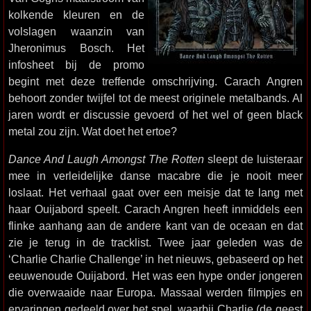
kolkende kleuren en de
volslagen waanzin van
Jheronimus Bosch. Het
infosheet bij de promo
begint met deze treffende omschrijving. Carach Angren
behoort zonder twijfel tot de meest originele metalbands. Al
jaren wordt er discussie gevoerd of het wel of geen black
metal zou zijn. Wat doet het ertoe?
Dance And Laugh Amongst The Rotten
sleept de luisteraar
mee in verleidelijke danse macabre die je nooit meer
loslaat. Het verhaal gaat over een meisje dat te lang met
haar Ouijabord speelt. Carach Angren heeft inmiddels een
flinke aanhang aan de andere kant van de oceaan en dat
zie je terug in de tracklist. Twee jaar geleden was de
‘Charlie Charlie Challenge’ in het nieuws, gebaseerd op het
eeuwenoude Ouijabord. Het was een hype onder jongeren
die overwaaide naar Europa. Massaal werden filmpjes en
ervaringen gedeeld over het spel, waarbij Charlie (de geest