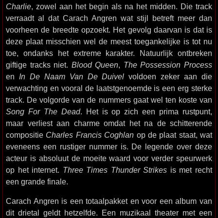
Charlie
, zowel aan het begin als na het midden. Die track
verraadt al dat Carach Angren wat stijl betreft meer dan
voorheen de breedte opzoekt. Het gevolg daarvan is dat is
deze plaat misschien wel de meest toegankelijke is tot nu
toe, ondanks het extreme karakter. Natuurlijk ontbreken
giftige tracks niet.
Blood Queen
,
The Possession Process
en
In De Naam Van De Duivel
voldoen zeker aan die
verwachting en vooral de laatstgenoemde is een erg sterke
track. De volgorde van de nummers gaat wel ten koste van
Song For The Dead
. Het is op zich een prima rustpunt,
maar verliest aan charme omdat het na de schitterende
compositie
Charles Francis Coghlan
op de plaat staat, wat
eveneens een rustiger nummer is. De legende over deze
acteur is absoluut de moeite waard voor verder speurwerk
op het internet.
Three Times Thunder Strikes
is met recht
een grande finale.
Carach Angren is een totaalpakket en voor een album van
dit drietal geldt hetzelfde. Een muzikaal theater met een