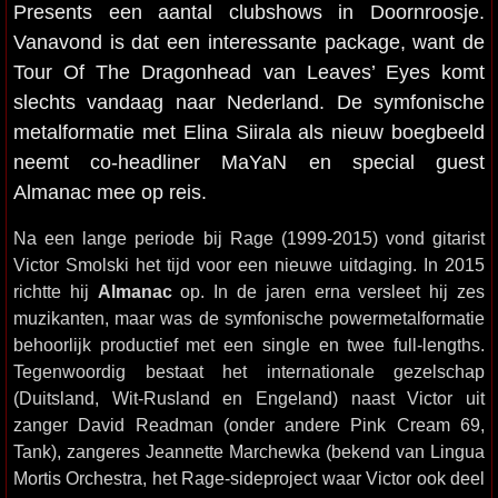
Presents een aantal clubshows in Doornroosje.
Vanavond is dat een interessante package, want de
Tour Of The Dragonhead van Leaves’ Eyes komt
slechts vandaag naar Nederland. De symfonische
metalformatie met Elina Siirala als nieuw boegbeeld
neemt co-headliner MaYaN en special guest
Almanac mee op reis.
Na een lange periode bij Rage (1999-2015) vond gitarist
Victor Smolski het tijd voor een nieuwe uitdaging. In 2015
richtte hij
Almanac
op. In de jaren erna versleet hij zes
muzikanten, maar was de symfonische powermetalformatie
behoorlijk productief met een single en twee full-lengths.
Tegenwoordig bestaat het internationale gezelschap
(Duitsland, Wit-Rusland en Engeland) naast Victor uit
zanger David Readman (onder andere Pink Cream 69,
Tank), zangeres Jeannette Marchewka (bekend van Lingua
Mortis Orchestra, het Rage-sideproject waar Victor ook deel