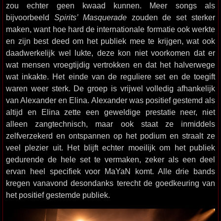
zou echter geen kwaad kunnen. Meer songs als
bijvoorbeeld
Spirits’ Masquerade
zouden de set sterker
maken, want hoe hard de internationale formatie ook werkte
en zijn best deed om het publiek mee te krijgen, wat ook
daadwerkelijk wel lukte, deze kon niet voorkomen dat er
wat mensen vroegtijdig vertrokken en dat het halverwege
wat inkakte. Het einde van de reguliere set en de toegift
waren weer sterk. De groep is vrijwel volledig afhankelijk
van Alexander en Elina. Alexander was positief gestemd als
altijd en Elina zette een geweldige prestatie neer, niet
alleen zangtechnisch, maar ook staat ze inmiddels
zelfverzekerd en ontspannen op het podium en straalt ze
veel plezier uit. Het blijft echter moeilijk om het publiek
gedurende de hele set te vermaken, zeker als een deel
ervan heel specifiek voor MaYaN komt. Alle drie bands
kregen vanavond desondanks terecht de goedkeuring van
het positief gestemde publiek.