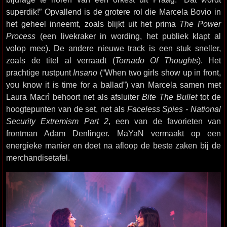
superdik!” Opvallend is de grotere rol die Marcela Bovio in
het geheel inneemt, zoals blijkt uit het prima
The Power
Process
(een livekraker in wording, het publiek klapt al
volop mee). De andere nieuwe track is een stuk sneller,
zoals de titel al verraadt (
Tornado Of Thoughts
). Het
prachtige rustpunt
Insano
(“When two girls show up in front,
you know it is time for a ballad”) van Marcela samen met
Laura Macrì behoort net als afsluiter
Bite The Bullet
tot de
hoogtepunten van de set, net als
Faceless Spies - National
Security Extremism Part 2
, een van de favorieten van
frontman Adam Denlinger. MaYaN vermaakt op een
energieke manier en doet na afloop de beste zaken bij de
merchandisetafel.