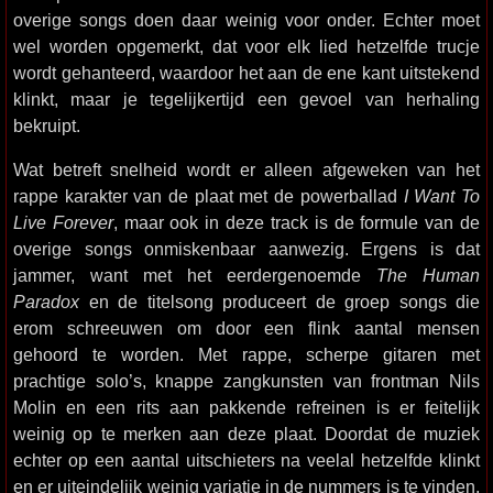
overige songs doen daar weinig voor onder. Echter moet
wel worden opgemerkt, dat voor elk lied hetzelfde trucje
wordt gehanteerd, waardoor het aan de ene kant uitstekend
klinkt, maar je tegelijkertijd een gevoel van herhaling
bekruipt.
Wat betreft snelheid wordt er alleen afgeweken van het
rappe karakter van de plaat met de powerballad
I Want To
Live Forever
, maar ook in deze track is de formule van de
overige songs onmiskenbaar aanwezig. Ergens is dat
jammer, want met het eerdergenoemde
The Human
Paradox
en de titelsong produceert de groep songs die
erom schreeuwen om door een flink aantal mensen
gehoord te worden. Met rappe, scherpe gitaren met
prachtige solo’s, knappe zangkunsten van frontman Nils
Molin en een rits aan pakkende refreinen is er feitelijk
weinig op te merken aan deze plaat. Doordat de muziek
echter op een aantal uitschieters na veelal hetzelfde klinkt
en er uiteindelijk weinig variatie in de nummers is te vinden,