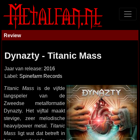
Review
Dynazty - Titanic Mass
Jaar van release:
2016
Label:
Spinefarm Records
Titanic Mass
is de vijfde
langspeler van de
Zweedse metalformatie
Dynazty. Het vijftal maakt
stevige, zeer melodische
heavy/power metal.
Titanic
Mass
ligt wat dat betreft in