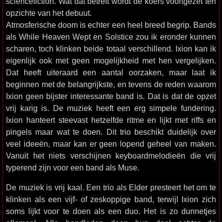
sciencefiction. Wat dat betreft wordt de koers voortgezet ten
opzichte van het debuut.
Atmosferische doom is echter een heel breed begrip. Bands
als While Heaven Wept en Solstice zou ik eronder kunnen
scharen, toch klinken beide totaal verschillend. Ixion kan ik
eigenlijk ook met geen mogelijkheid met hen vergelijken.
Dat heeft uiteraard een aantal oorzaken, maar laat ik
beginnen met de belangrijkste, en tevens de reden waarom
Ixion geen bijster interessante band is. Dat is dat de opzet
vrij karig is. De muziek heeft een erg simpele fundering.
Ixion hanteert steevast hetzelfde ritme en lijkt met riffs en
pingels maar wat te doen. Dit trio beschikt duidelijk over
veel ideeën, maar kan er geen lopend geheel van maken.
Vanuit het niets verschijnen keyboardmelodieën die vrij
typerend zijn voor een band als Muse.
De muziek is vrij kaal. Een trio als Elder presteert het om te
klinken als een vijf- of zeskoppige band, terwijl Ixion zich
soms lijkt voor te doen als een duo. Het is zo dunnetjes