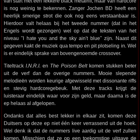
van start met een lekkere black metalriff, maar van hardcore
is nog weinig te bekennen. Zanger Jochen BD heeft een
heerlijk smerige strot die ook nog eens verstaanbaar is.
Hierdoor valt helaas bij het tweede nummer (dat in het
Engels wordt gezongen) wel op dat de teksten van het
niveau ''I hate you and the sky ain't blue'' zijn. Naast dit
gegeven kakt de muziek qua tempo en pit plotseling in. Wel
is er eindelijk sprake van bovengenoemde crossover.
Titeltrack
I.N.R.I.
en
The Poison Belt
komen stukken beter
uit de verf dan de overige nummers. Mooie slepende
melodieën worden keurige afgewisseld met dissonante riffs
en stevig hardcoregebeuk. Met deze tracks krijgt de
luisteraar eindelijk waar voor zijn geld, maar daarna is de
ep helaas al afgelopen.
Ondanks dat alles best lekker in elkaar zit, komen deze
Duitsers op deze ep niet één keer verrassend uit de hoek.
Wel denk ik dat de nummers live aardig uit de verf zullen
komen. Misschien dat ze op een toekomstige uitgave de