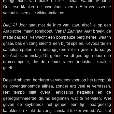
mengelmoes van black en folk metal, waarin Midden-
Oosterse klanken de boventoon voeren. Een verfrissende
variant tussen alle viking-imitators.
Diaji Al Joor
gaat met de intro van start, alsof je op een
Arabische markt rondloopt. Vanaf
Zamjara Alat
breekt de
metal pas los. Verwacht een pompeuze berg herrie, waarin
gitaar, bas en zang slechts een bijrol spelen. Keyboards en
samples spelen een belangrijkere rol en geven de songs
die Arabische inslag. Dit geheel wordt gedragen door een
drumcomputer, die de nummers een industrial karakter
geeft.
Deze Arabieren borduren vervolgens voort op het recept uit
de bovengenoemde alinea, zonder erg veel te verrassen.
Het tempo blijft overal enigszins hetzelfde en de
geprogrammeerde drums beginnen wat te vervelen. Wel
geven de keyboards het geheel een fijn, naargeestig
karakter en klinkt de zang constant lekker wreed. Wat dat