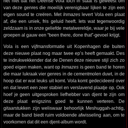
het niet dat het Deense Vola toch in staat is geweest om
van deze genres die moeilijk verenigbaar lijken te zijn een
eigen sound te creëren. Met
Inmazes
levert Vola een plaat
af, die een uniek, fris geluid heeft. Iets wat tegenwoordig
zeldzaam is in onze geliefde metalwereldje, waar je bij vele
groepen al gauw een “been there, done that”-gevoel krijgt.
Vola is een vijfmansformatie uit Kopenhagen die buiten
deze nieuwe plaat nog maar twee ep’s heeft gemaakt. Des
te indrukwekkender dat de Denen deze nieuwe stijl zich zo
goed eigen maken, want op
Inmazes
is geen band te horen
die maar lukraak vier genres in de cementmolen duwt, in de
hoop dat er wat leuks uit komt. Vola komt gedecideerd over
en dat levert een zeer stabiel en verslavend plaatje op. Ook
hoef je geen uitgesproken liefhebber van djent te zijn om
deze plaat enigszins goed te kunnen verteren. De
gitaarstukken zijn weliswaar behoorlijk Meshuggah-achtig,
maar de band biedt ruim voldoende afwisseling aan, om te
voorkomen dat dit een djent-album wordt.