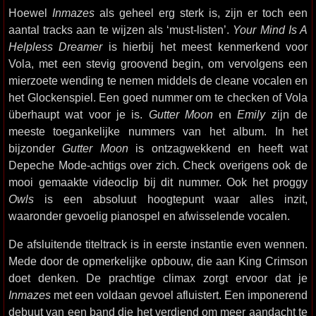
Hoewel
Inmazes
als geheel erg sterk is, zijn er toch een
aantal tracks aan te wijzen als ‘must-listen’.
Your Mind Is A
Helpless Dreamer
is hierbij het meest kenmerkend voor
Vola, met een stevig groovend begin, om vervolgens een
mierzoete wending te nemen middels de cleane vocalen en
het Glockenspiel. Een goed nummer om te checken of Vola
überhaupt wat voor je is.
Gutter Moon
en
Emily
zijn de
meeste toegankelijke nummers van het album. In het
bijzonder
Gutter Moon
is ontzagwekkend en heeft wat
Depeche Mode-achtigs over zich. Check overigens ook de
mooi gemaakte videoclip bij dit nummer. Ook het proggy
Owls
is een absoluut hoogtepunt waar alles inzit,
waaronder gevoelig pianospel en afwisselende vocalen.
De afsluitende titeltrack is in eerste instantie even wennen.
Mede door de opmerkelijke opbouw, die aan King Crimson
doet denken. De prachtige climax zorgt ervoor dat je
Inmazes
met een voldaan gevoel afluistert. Een imponerend
debuut van een band die het verdiend om meer aandacht te