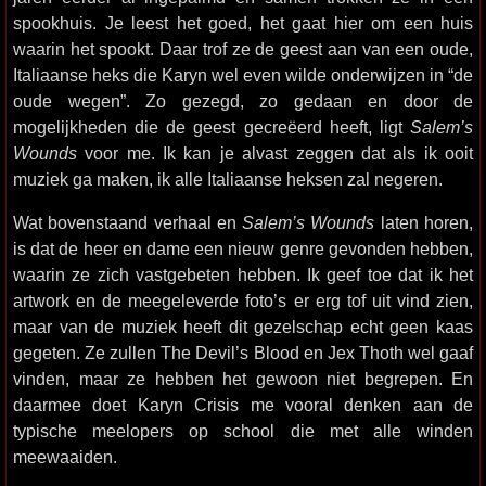
spookhuis. Je leest het goed, het gaat hier om een huis
waarin het spookt. Daar trof ze de geest aan van een oude,
Italiaanse heks die Karyn wel even wilde onderwijzen in “de
oude wegen”. Zo gezegd, zo gedaan en door de
mogelijkheden die de geest gecreëerd heeft, ligt
Salem’s
Wounds
voor me. Ik kan je alvast zeggen dat als ik ooit
muziek ga maken, ik alle Italiaanse heksen zal negeren.
Wat bovenstaand verhaal en
Salem’s Wounds
laten horen,
is dat de heer en dame een nieuw genre gevonden hebben,
waarin ze zich vastgebeten hebben. Ik geef toe dat ik het
artwork en de meegeleverde foto’s er erg tof uit vind zien,
maar van de muziek heeft dit gezelschap echt geen kaas
gegeten. Ze zullen The Devil’s Blood en Jex Thoth wel gaaf
vinden, maar ze hebben het gewoon niet begrepen. En
daarmee doet Karyn Crisis me vooral denken aan de
typische meelopers op school die met alle winden
meewaaiden.