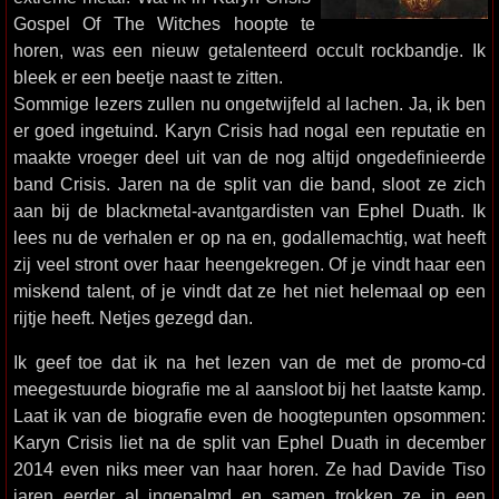
Gospel Of The Witches hoopte te
horen, was een nieuw getalenteerd occult rockbandje. Ik
bleek er een beetje naast te zitten.
Sommige lezers zullen nu ongetwijfeld al lachen. Ja, ik ben
er goed ingetuind. Karyn Crisis had nogal een reputatie en
maakte vroeger deel uit van de nog altijd ongedefinieerde
band Crisis. Jaren na de split van die band, sloot ze zich
aan bij de blackmetal-avantgardisten van Ephel Duath. Ik
lees nu de verhalen er op na en, godallemachtig, wat heeft
zij veel stront over haar heengekregen. Of je vindt haar een
miskend talent, of je vindt dat ze het niet helemaal op een
rijtje heeft. Netjes gezegd dan.
Ik geef toe dat ik na het lezen van de met de promo-cd
meegestuurde biografie me al aansloot bij het laatste kamp.
Laat ik van de biografie even de hoogtepunten opsommen:
Karyn Crisis liet na de split van Ephel Duath in december
2014 even niks meer van haar horen. Ze had Davide Tiso
jaren eerder al ingepalmd en samen trokken ze in een