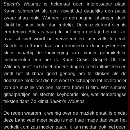
Salem’s Wounds
is helemaal geen interessante plaat.
Karyn schreeuwt als een viswijf dat dagelijks een pakje
zware shag rookt. Wanneer ze een poging tot zingen doet,
klinkt het nooit beter dan redelijk. De muziek kent slechts
een tempo. Alles is traag. In het begin merk je het niet zo,
maar al snel wordt het vervelend en later zelfs tergend.
Goede occult rock laat zich kenmerken door mysterie en
sfeer, waarbij de toevoeging van minder gebruikelijke
instrumenten een pre is. Karin Crisis’ Gospel Of The
Witches heeft zich heel andere dingen laten influisteren en
vindt het blijkbaar goed genoeg om te klinken als de
doorsnee metalact die het weet te schoppen tot leverancier
van de muziek van een slechte horror B-film. Wat simpele
gitaarpartijen en slechte keyboards hier, wat derderangse
teksten daar. Zo klinkt
Salem’s Wounds
.
De reden waarom ik weinig over de muziek praat, is omdat
deze band veel meer bezig is met haar image dan waar het
werkelijk om zou moeten gaan. Ik kan me dan ook met geen