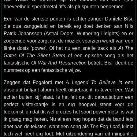
hoeveelheid speedmetal riffs als pluspunten benoemen.
Een van de sterkste punten is echter zanger Daniele Bisi,
die qua zanggeluid en bereik erg doet denken aan Nils
Patrik Johansson (Astral Doors, Wuthering Heights) en er
zodoende voor zorgt dat de muziek voorzien wordt van een
flinke dosis 'power'. Of het nu een snelle track als
At The
Gates Of The Silent Storm
of een epische song als het
fantastische
Of War And Resurrection
betreft, Bisi kleurt de
nummers op een fantastische wijze.
Zeggen dat Fogalord met
A Legend To Believe In
een
absoluut briljant album heeft uitgebracht, is teveel eer. Wat
echter buiten kijf staat, is het feit dat dit debuutalbum een
perfect visitekaartje is en erg hoopvol stemt voor de
toekomst, omdat dit wel precies het soort power metal is wat
ik graag mag horen. Nu alleen nog hopen dat de band iets
doet aan de teksten, want een song als
The Fog Lord
, klinkt
toch wel heel erg fout. Met uitzondering van dit minpuntje