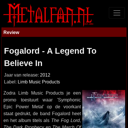
Review
Fogalord - A Legend To
Believe In
Jaar van release:
2012
Label:
Limb Music Products
Zodra Limb Music Products je een
promo toestuurt waar 'Symphonic
Epic Power Metal' op de voorkant
staat gedrukt, de band Fogalord heet
en het album titels als
The Fog Lord
,
The Dark Prophecy
en
The March Of