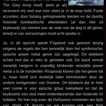
The Grey Army
heeft, weet je als
recensent vrij snel wat voor vlees je in de kuip hebt. Foute
accenten, door fantasy geïnspireerde teksten en de daarbij
horende bombastische orkestraties (al dan niet uit
keyboard) zijn immers aan de orde van de dag in dit genre,
terwijl er van verrassingen nooit echt sprake is.
Ja, in dit opzicht speelt Fogalord ook gewoon keurig
volgens de regels die hen kennelijk door het symfonische,
epische power metal genre zijn opgelegd. Dit betekent
echter niet dat er niks te genieten valt. De band vervalt
namelijk nergens in onprettig klinkende verwijfde power
metal a la de honderden Rhapsody klonen die het genre rijk
is, maar heeft zich duidelijk laten beïnvloeden door de
andere landgenoten van Domine. Dit betekent dat er heel
veel ruimte is voor epische gitaar melodieën en dat de
keyboards een veel meer ondersteunende dan leidende rol
hebben. Tel hier nog even de Helloween invloeden ten tijde
van
Walls Of Jericho
op we kunnen ook een fijne