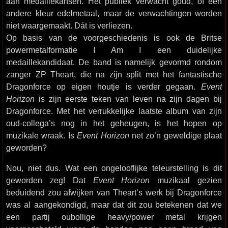
aan medaillekansen. Het publiek verwacht goud, of een
andere kleur edelmetaal, maar de verwachtingen worden
niet waargemaakt. Dát is verliezen.
Op basis van de voorgeschiedenis is ook de Britse
powermetalformatie I Am I een duidelijke
medaillekandidaat. De band is namelijk gevormd rondom
zanger ZP Theart, die na zijn split met het fantastische
Dragonforce op eigen houtje is verder gegaan.
Event
Horizon
is zijn eerste teken van leven na zijn dagen bij
Dragonforce. Met het verrukkelijke laatste album van zijn
oud-collega’s nog in het geheugen, is het hopen op
muzikale wraak. Is
Event Horizon
net zo’n geweldige plaat
geworden?
Nou, niet dus. Wat een ongelooflijke teleurstelling is dit
geworden zeg! Dat
Event Horizon
muzikaal gezien
beduidend zou afwijken van Theart’s werk bij Dragonforce
was al aangekondigd, maar dat dit zou betekenen dat we
een partij oubollige heavy/power metal krijgen