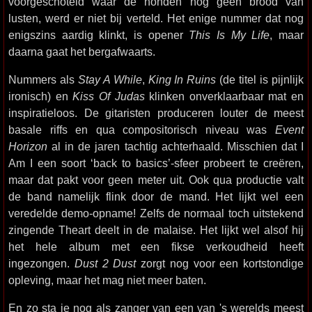
voorgeschoteld waar de honden nog geen brood van
lusten, werd er niet bij verteld. Het enige nummer dat nog
enigszins aardig klinkt, is opener
This Is My Life
, maar
daarna gaat het bergafwaarts.
Nummers als
Stay A While
,
King In Ruins
(de titel is pijnlijk
ironisch) en
Kiss Of Judas
klinken onverklaarbaar mat en
inspiratieloos. De gitaristen produceren louter de meest
basale riffs en qua compositorisch niveau was
Event
Horizon
al in de jaren tachtig achterhaald. Misschien dat I
Am I een soort ‘back to basics’-sfeer probeert te creëren,
maar dat pakt voor geen meter uit. Ook qua productie valt
de band namelijk flink door de mand. Het lijkt wel een
veredelde demo-opname! Zelfs de normaal toch uitstekend
zingende Theart deelt in de malaise. Het lijkt wel alsof hij
het hele album met een fikse verkoudheid heeft
ingezongen.
Dust 2 Dust
zorgt nog voor een kortstondige
opleving, maar het mag niet meer baten.
En zo sta je nog als zanger van een van 's werelds meest