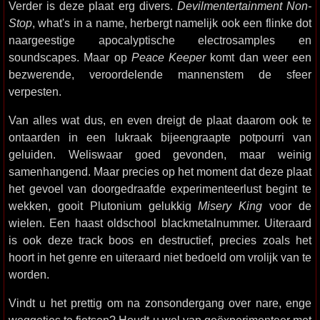
Verder is deze plaat erg divers.
Devilmentertainment Non-
Stop
, what's in a name, herbergt namelijk ook een flinke dot
naargeestige apocalyptische electrosamples en
soundscapes. Maar op
Peace Keeper
komt dan weer een
bezwerende, veroordelende mannenstem de sfeer
verpesten.
Van alles wat dus, en even dreigt de plaat daarom ook te
ontaarden in een lukraak bijeengraapte potpourri van
geluiden. Weliswaar goed gevonden, maar weinig
samenhangend. Maar precies op het moment dat deze plaat
het gevoel van doorgedraafde experimenteerlust begint te
wekken, gooit Plutonium gelukkig
Misery King
voor de
wielen. Een haast oldschool blackmetalnummer. Uiteraard
is ook deze track boos en destructief, precies zoals het
hoort in het genre en uiteraard niet bedoeld om vrolijk van te
worden.
Vindt u het prettig om na zonsondergang over nare, enge