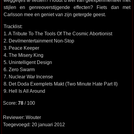
weggetjes te fietsen? Houdt u wel van geëxperimenteer met
stijlen en genreoverstijgende effecten? Fiets dan met
Carlsson mee en geniet van zijn getergde geest.
Tracklist:
1. A Tribute To The Tools Of The Cosmic Abortionist
2. Devilmentertainment Non-Stop
3. Peace Keeper
4. The Misery King
5. Unintelligent Design
6. Zero Swarm
7. Nuclear War Incense
8. Det Doda Exemplets Makt (Two Minute Hate Part II)
9. Hell Is All Around
Score:
78
/ 100
Reviewer: Wouter
Toegevoegd: 20 januari 2012