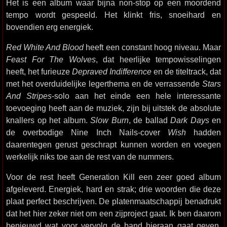
Het is een album waar bijna non-stop op een moordend
tempo wordt gespeeld. Het klinkt fris, snoeihard en
bovendien erg energiek.
Red White And Blood
heeft een constant hoog niveau. Maar
Feast For The Wolves
, dat heerlijke tempowisselingen
heeft, het furieuze
Depraved Indifference
en de titeltrack, dat
met het overduidelijke legerthema en de verrassende
Stars
And Stripes
-solo aan het einde een hele interessante
toevoeging heeft aan de muziek, zijn bij uitstek de absolute
knallers op het album.
Slow Burn
, de ballad
Dark Days
en
de overbodige Nine Inch Nails-cover
Wish
hadden
daarentegen gerust geschrapt kunnen worden en voegen
werkelijk niks toe aan de rest van de nummers.
Voor de rest heeft Generation Kill een zeer goed album
afgeleverd. Energiek, hard en strak; drie woorden die deze
plaat perfect beschrijven. De platenmaatschappij benadrukt
dat het hier zeker niet om een zijproject gaat. Ik ben daarom
benieuwd wat voor vervolg de band hieraan gaat geven.