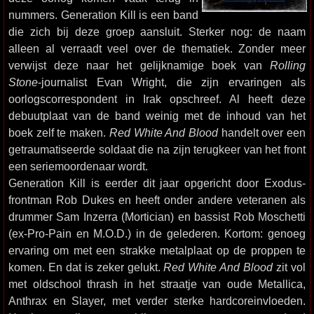
nummers. Generation Kill is een band
die zich bij deze groep aansluit. Sterker nog: de naam
alleen al verraadt veel over de thematiek. Zonder meer
verwijst deze naar het gelijknamige boek van
Rolling
Stone
-journalist Evan Wright, die zijn ervaringen als
oorlogscorrespondent in Irak opschreef. Al heeft deze
debuutplaat van de band weinig met de inhoud van het
boek zelf te maken.
Red White And Blood
handelt over een
getraumatiseerde soldaat die na zijn terugkeer van het front
een seriemoordenaar wordt.
Generation Kill is eerder dit jaar opgericht door Exodus-
frontman Rob Dukes en heeft onder andere veteranen als
drummer Sam Inzerra (Mortician) en bassist Rob Moschetti
(ex-Pro-Pain en M.O.D.) in de gelederen. Kortom: genoeg
ervaring om met een strakke metalplaat op de proppen te
komen. En dat is zeker gelukt.
Red White And Blood
zit vol
met oldschool thrash in het straatje van oude Metallica,
Anthrax en Slayer, met verder sterke hardcoreinvloeden.