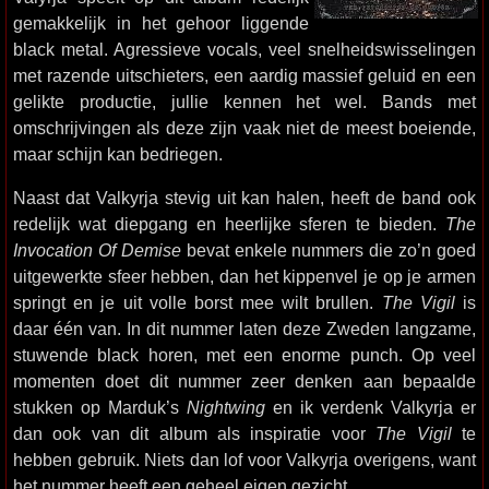
gemakkelijk in het gehoor liggende
black metal. Agressieve vocals, veel snelheidswisselingen
met razende uitschieters, een aardig massief geluid en een
gelikte productie, jullie kennen het wel. Bands met
omschrijvingen als deze zijn vaak niet de meest boeiende,
maar schijn kan bedriegen.
Naast dat Valkyrja stevig uit kan halen, heeft de band ook
redelijk wat diepgang en heerlijke sferen te bieden.
The
Invocation Of Demise
bevat enkele nummers die zo’n goed
uitgewerkte sfeer hebben, dan het kippenvel je op je armen
springt en je uit volle borst mee wilt brullen.
The Vigil
is
daar één van. In dit nummer laten deze Zweden langzame,
stuwende black horen, met een enorme punch. Op veel
momenten doet dit nummer zeer denken aan bepaalde
stukken op Marduk’s
Nightwing
en ik verdenk Valkyrja er
dan ook van dit album als inspiratie voor
The Vigil
te
hebben gebruik. Niets dan lof voor Valkyrja overigens, want
het nummer heeft een geheel eigen gezicht.