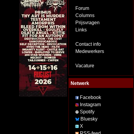
Forum
Columns
Prijsvragen
Links
Contact info
Medewerkers
Vacature
Netwerk
Facebook
Instagram
Spotify
Bluesky
X
RSS-feed