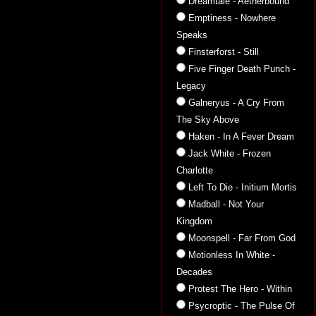
Dreamtale - Aetherbound
Emptiness - Nowhere
Speaks
Finsterforst - Still
Five Finger Death Punch -
Legacy
Galneryus - A Cry From
The Sky Above
Haken - In A Fever Dream
Jack White - Frozen
Charlotte
Left To Die - Initium Mortis
Madball - Not Your
Kingdom
Moonspell - Far From God
Motionless In White -
Decades
Protest The Hero - Within
Psycroptic - The Pulse Of