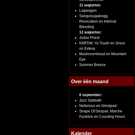
11 augustus:
Lagwagon
Sanguisugabogg,
Revocation en Internal
Bleeding
12 augustus:
Judas Priest
KMFDM, Ya Toyah en Jesus
on Extesy
Mushroomhead en Mountain
Eye
Summer Breeze
Over één maand
6 september:
Jazz Sabbath
Nefarious en Grindpad
Shape Of Despair, Marche
Funèbre en Counting Hours
Kalender