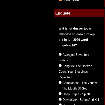
Enquête
Wat is tot dusver jouw
favoriete studio-cd of -ep,
die in juli 2026 werd
uitgebracht?
Avenged Sevenfold -
Statica
Bring Me The Horizon -
Count Your Blessings
Repented
Combichrist - The Venom
In The Mouth Of God
Deep Purple - Splat!
Devildriver - Strike And Kill