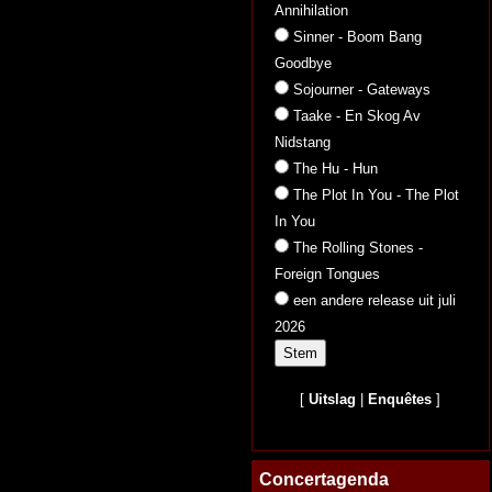
Annihilation
Sinner - Boom Bang
Goodbye
Sojourner - Gateways
Taake - En Skog Av
Nidstang
The Hu - Hun
The Plot In You - The Plot
In You
The Rolling Stones -
Foreign Tongues
een andere release uit juli
2026
[
Uitslag
|
Enquêtes
]
Concertagenda