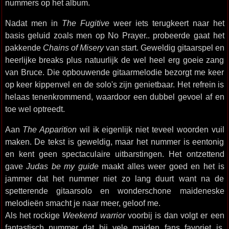
nummers op het album.
Nadat men in
The Fugitive
weer iets terugkeert naar het
basis geluid zoals men op No Prayer.. probeerde gaat het
pakkende
Chains of Misery
van start. Geweldig gitaarspel en
heerlijke breaks plus natuurlijk de wel heel erg goeie zang
van Bruce. Die opbouwende gitaarmelodie bezorgt me keer
op keer kippenvel en de solo's zijn genietbaar. Het refrein is
helaas tenenkrommend, waardoor een dubbel gevoel af en
toe wel optreedt.
Aan
The Apparition
wil ik eigenlijk niet teveel woorden vuil
maken. De tekst is geweldig, maar het nummer is eentonig
en kent geen spectaculaire uitbarstingen. Het ontzettend
gave
Judas be my guide
maakt alles weer goed en het is
jammer dat het nummer niet zo lang duurt want na de
spetterende gitaarsolo en wonderschone maideneske
melodieën smacht je naar meer, geloof me.
Als het rockige
Weekend warrior
voorbij is dan volgt er een
fantastisch nummer dat bij vele maiden fans favoriet is.