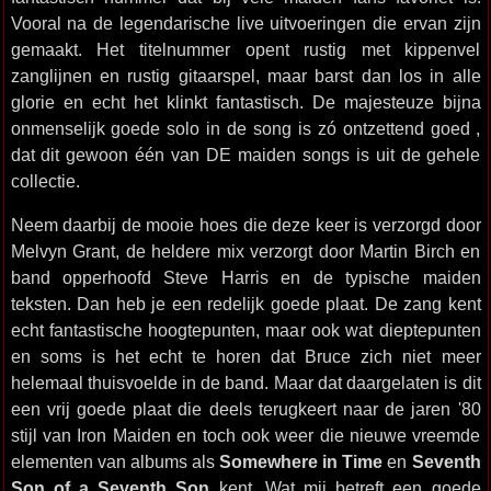
Vooral na de legendarische live uitvoeringen die ervan zijn
gemaakt. Het titelnummer opent rustig met kippenvel
zanglijnen en rustig gitaarspel, maar barst dan los in alle
glorie en echt het klinkt fantastisch. De majesteuze bijna
onmenselijk goede solo in de song is zó ontzettend goed ,
dat dit gewoon één van DE maiden songs is uit de gehele
collectie.
Neem daarbij de mooie hoes die deze keer is verzorgd door
Melvyn Grant, de heldere mix verzorgt door Martin Birch en
band opperhoofd Steve Harris en de typische maiden
teksten. Dan heb je een redelijk goede plaat. De zang kent
echt fantastische hoogtepunten, maar ook wat dieptepunten
en soms is het echt te horen dat Bruce zich niet meer
helemaal thuisvoelde in de band. Maar dat daargelaten is dit
een vrij goede plaat die deels terugkeert naar de jaren '80
stijl van Iron Maiden en toch ook weer die nieuwe vreemde
elementen van albums als
Somewhere in Time
en
Seventh
Son of a Seventh Son
kent. Wat mij betreft een goede