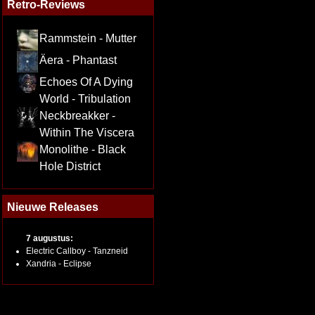
Retro-Reviews
Rammstein - Mutter
Äera - Phantast
Echoes Of A Dying
World - Tribulation
Neckbreakker -
Within The Viscera
Monolithe - Black
Hole District
Nieuwe Releases
7 augustus:
Electric Callboy - Tanzneid
Xandria - Eclipse