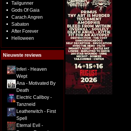
Tailgunner
Gods Of Gaia
Carach Angren
Sabaton
After Forever
Helloween
Nieuwste reviews
Inferi - Heaven
Wept
Ana - Motivated By
Death
Electric Callboy -
Tanzneid
Leatherwitch - First
Spell
Eternal Evil -