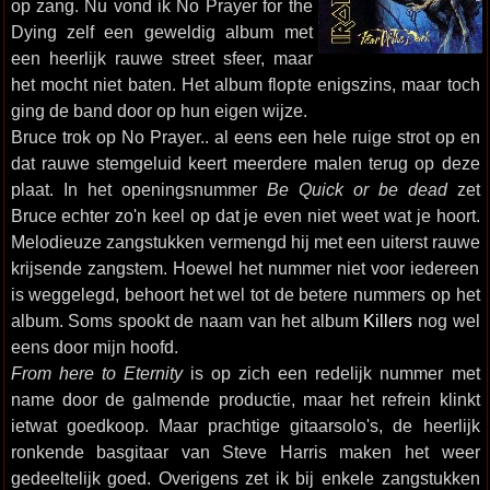
op zang. Nu vond ik No Prayer for the
Dying zelf een geweldig album met
een heerlijk rauwe street sfeer, maar
het mocht niet baten. Het album flopte enigszins, maar toch
ging de band door op hun eigen wijze.
Bruce trok op No Prayer.. al eens een hele ruige strot op en
dat rauwe stemgeluid keert meerdere malen terug op deze
plaat. In het openingsnummer
Be Quick or be dead
zet
Bruce echter zo'n keel op dat je even niet weet wat je hoort.
Melodieuze zangstukken vermengd hij met een uiterst rauwe
krijsende zangstem. Hoewel het nummer niet voor iedereen
is weggelegd, behoort het wel tot de betere nummers op het
album. Soms spookt de naam van het album
Killers
nog wel
eens door mijn hoofd.
From here to Eternity
is op zich een redelijk nummer met
name door de galmende productie, maar het refrein klinkt
ietwat goedkoop. Maar prachtige gitaarsolo's, de heerlijk
ronkende basgitaar van Steve Harris maken het weer
gedeeltelijk goed. Overigens zet ik bij enkele zangstukken