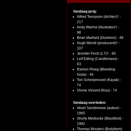
Vandaag jarig:
Alfred Tennyson (dichter)† -
217
Andy Warhol (illustrator)† -
98
Brian Maillard (Dominici) - 48
Hugh Mendl (producent)† -
107
Jennifer Finch (L7)† - 60
Leif Edling (Candlemass) -
63
Ramon Ploeg (Bleeding
Gods) - 45
Ton Scherpenzeel (Kayak) -
74
Vinnie Vincent (Kiss) - 74
Vandaag overleden:
Aksel Sandemose (auteur) -
1965
Shorty Medlocke (Blackfoot) -
1982
Thomas Wouters (Bodyfarm)