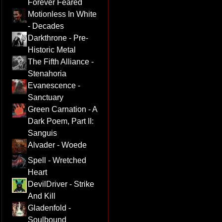
Forever Feared
Motionless In White
- Decades
Darkthrone - Pre-
Historic Metal
The Fifth Alliance -
Stenahoria
Evanescence -
Sanctuary
Green Carnation - A
Dark Poem, Part II:
Sanguis
Alvader - Woede
Spell - Wretched
Heart
DevilDriver - Strike
And Kill
Gladenfold -
Soulbound