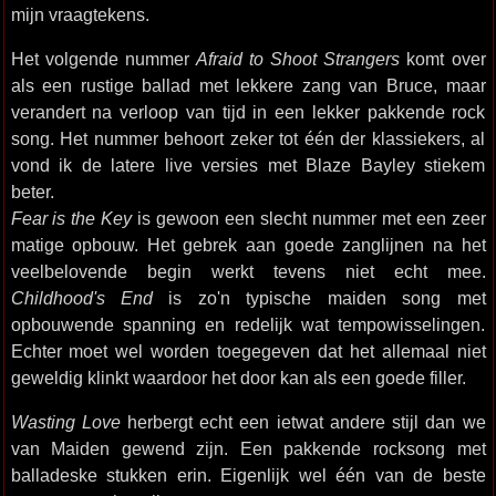
mijn vraagtekens.
Het volgende nummer
Afraid to Shoot Strangers
komt over
als een rustige ballad met lekkere zang van Bruce, maar
verandert na verloop van tijd in een lekker pakkende rock
song. Het nummer behoort zeker tot één der klassiekers, al
vond ik de latere live versies met Blaze Bayley stiekem
beter.
Fear is the Key
is gewoon een slecht nummer met een zeer
matige opbouw. Het gebrek aan goede zanglijnen na het
veelbelovende begin werkt tevens niet echt mee.
Childhood's End
is zo'n typische maiden song met
opbouwende spanning en redelijk wat tempowisselingen.
Echter moet wel worden toegegeven dat het allemaal niet
geweldig klinkt waardoor het door kan als een goede filler.
Wasting Love
herbergt echt een ietwat andere stijl dan we
van Maiden gewend zijn. Een pakkende rocksong met
balladeske stukken erin. Eigenlijk wel één van de beste