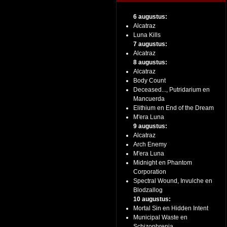
6 augustus:
Alcatraz
Luna Kills
7 augustus:
Alcatraz
8 augustus:
Alcatraz
Body Count
Deceased..., Putridarium en
Mancuerda
Elithium en End of the Dream
M'era Luna
9 augustus:
Alcatraz
Arch Enemy
M'era Luna
Midnight en Phantom
Corporation
Spectral Wound, Invulche en
Blodzallog
10 augustus:
Mortal Sin en Hidden Intent
Municipal Waste en
Schizophrenia