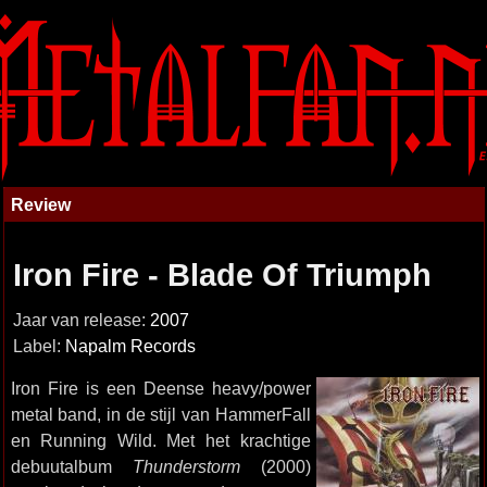
Review
Iron Fire - Blade Of Triumph
Jaar van release:
2007
Label:
Napalm Records
Iron Fire is een Deense heavy/power
metal band, in de stijl van HammerFall
en Running Wild. Met het krachtige
debuutalbum
Thunderstorm
(2000)