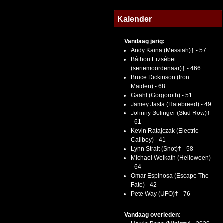
Kalender
Vandaag jarig:
Andy Kaina (Messiah)† - 57
Báthori Erzsébet
(seriemoordenaar)† - 466
Bruce Dickinson (Iron
Maiden) - 68
Gaahl (Gorgoroth) - 51
Jamey Jasta (Hatebreed) - 49
Johnny Solinger (Skid Row)†
- 61
Kevin Ratajczak (Electric
Callboy) - 41
Lynn Strait (Snot)† - 58
Michael Weikath (Helloween)
- 64
Omar Espinosa (Escape The
Fate) - 42
Pete Way (UFO)† - 76
Vandaag overleden: