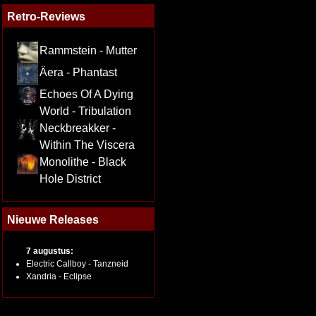
Retro-Reviews
Rammstein - Mutter
Äera - Phantast
Echoes Of A Dying
World - Tribulation
Neckbreakker -
Within The Viscera
Monolithe - Black
Hole District
Nieuwe Releases
7 augustus:
Electric Callboy - Tanzneid
Xandria - Eclipse