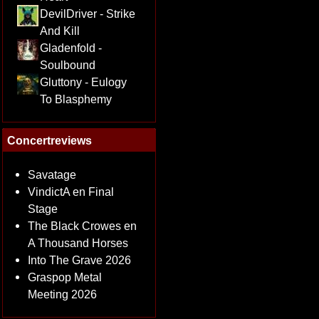
DevilDriver - Strike
And Kill
Gladenfold -
Soulbound
Gluttony - Eulogy
To Blasphemy
Concertreviews
Savatage
VindictA en Final
Stage
The Black Crowes en
A Thousand Horses
Into The Grave 2026
Graspop Metal
Meeting 2026