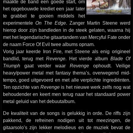
maakte de band een goede start, om
het opgebouwde krediet een jaar later
te grabbel te gooien middels het
experimentele
On The Edge
. Zanger Martin Steene werd
hierop door zijn bandleden in de steek gelaten, waarna hij
met het legendarische gitaartandem van Mercyful Fate onder
de naam Force Of Evil twee albums opnam.
Vorig jaar keerde Iron Fire, met Steene als enig origineel
bandlid, terug met
Revenge
. Het vierde album
Blade Of
Triumph
gaat verder waar
Revenge
ophoudt. Veilige
heavy/power metal met fantasy thema’s, overwegend mid-
tempo, goed uitgevoerd en met alle verplichte ingrediënten.
Ten opzichte van
Revenge
is het nieuwe werk zelfs nog wat
behoudender en keert men terug naar het standaard power
metal geluid van het debuutalbum.
De kwaliteit van de songs is gelukkig in orde. De riffs zijn
pakkend, de refreinen nodigen uit tot meezingen, de
gitaarsolo’s zijn lekker melodieus en de muziek bevat de