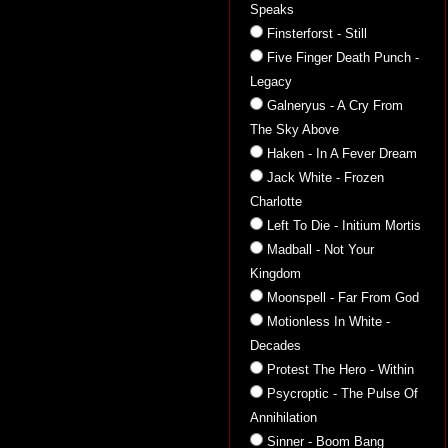
Speaks
Finsterforst - Still
Five Finger Death Punch -
Legacy
Galneryus - A Cry From
The Sky Above
Haken - In A Fever Dream
Jack White - Frozen
Charlotte
Left To Die - Initium Mortis
Madball - Not Your
Kingdom
Moonspell - Far From God
Motionless In White -
Decades
Protest The Hero - Within
Psycroptic - The Pulse Of
Annihilation
Sinner - Boom Bang