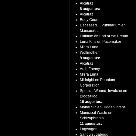
Alcatraz
8 augustus:
Alcatraz
Body Count
Deceased..., Putridarium en
Mancuerda
Elithium en End of the Dream
Luna Kills en Pacemaker
M'era Luna
Wolfmother
9 augustus:
Alcatraz
Arch Enemy
M'era Luna
Midnight en Phantom
Corporation
Spectral Wound, Invulche en
Blodzallog
10 augustus:
Mortal Sin en Hidden Intent
Municipal Waste en
Schizophrenia
11 augustus:
Lagwagon
Sanguisugabogg,