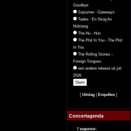
Goodbye
Sojourner - Gateways
Taake - En Skog Av
Nidstang
The Hu - Hun
The Plot In You - The Plot
In You
The Rolling Stones -
Foreign Tongues
een andere release uit juli
2026
[
Uitslag
|
Enquêtes
]
Concertagenda
7 augustus: