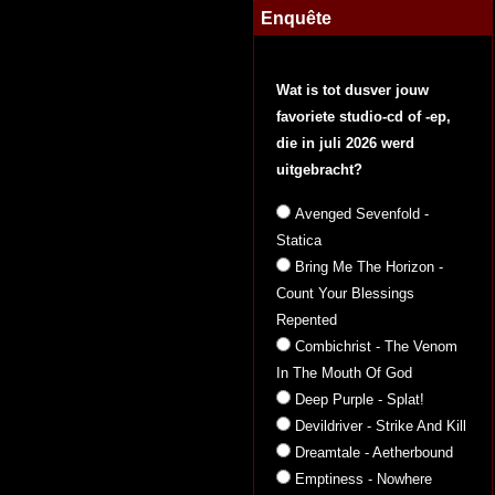
Enquête
Wat is tot dusver jouw
favoriete studio-cd of -ep,
die in juli 2026 werd
uitgebracht?
Avenged Sevenfold -
Statica
Bring Me The Horizon -
Count Your Blessings
Repented
Combichrist - The Venom
In The Mouth Of God
Deep Purple - Splat!
Devildriver - Strike And Kill
Dreamtale - Aetherbound
Emptiness - Nowhere