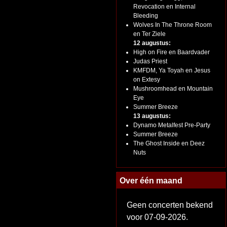
Revocation en Internal
Bleeding
Wolves In The Throne Room
en Ter Ziele
12 augustus:
High on Fire en Baardvader
Judas Priest
KMFDM, Ya Toyah en Jesus
on Extesy
Mushroomhead en Mountain
Eye
Summer Breeze
13 augustus:
Dynamo Metalfest Pre-Party
Summer Breeze
The Ghost Inside en Deez
Nuts
Over één maand
Geen concerten bekend
voor 07-09-2026.