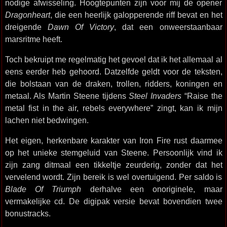
nodige afwisseling. Hoogtepunten zijn voor mij de opener
Dragonheart
, die een heerlijk galopperende riff bevat en het
dreigende
Dawn Of Victory
, dat een onweerstaanbaar
marsritme heeft.
Toch bekruipt me regelmatig het gevoel dat ik het allemaal al
eens eerder heb gehoord. Datzelfde geldt voor de teksten,
die bolstaan van de draken, trollen, ridders, koningen en
metaal. Als Martin Steene tijdens
Steel Invaders
“Raise the
metal fist in the air, rebels everywhere” zingt, kan ik mijn
lachen niet bedwingen.
Het eigen, herkenbare karakter van Iron Fire rust daarmee
op het unieke stemgeluid van Steene. Persoonlijk vind ik
zijn zang ditmaal een tikkeltje zeurderig, zonder dat het
vervelend wordt. Zijn bereik is wel overtuigend. Per saldo is
Blade Of Triumph
derhalve een onoriginele, maar
vermakelijke cd. De digipak versie bevat bovendien twee
bonustracks.