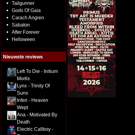
Tailgunner
Gods Of Gaia
Carach Angren
Sabaton
After Forever
Helloween
Nieuwste reviews
Left To Die - Initium
Mortis
Lynx - Trinity Of
Suns
Inferi - Heaven
Wept
Ana - Motivated By
Death
Electric Callboy -