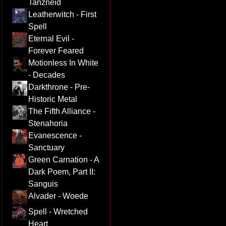
Tanzneid
Leatherwitch - First
Spell
Eternal Evil -
Forever Feared
Motionless In White
- Decades
Darkthrone - Pre-
Historic Metal
The Fifth Alliance -
Stenahoria
Evanescence -
Sanctuary
Green Carnation - A
Dark Poem, Part II:
Sanguis
Alvader - Woede
Spell - Wretched
Heart