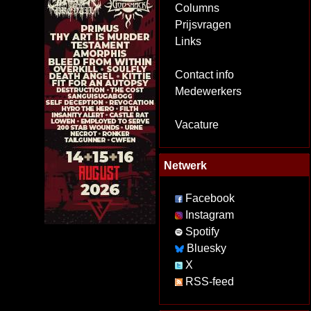
Columns
Prijsvragen
Links
Contact info
Medewerkers
Vacature
Netwerk
Facebook
Instagram
Spotify
Bluesky
X
RSS-feed