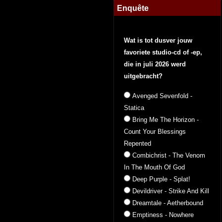
Enquête
Wat is tot dusver jouw
favoriete studio-cd of -ep,
die in juli 2026 werd
uitgebracht?
Avenged Sevenfold -
Statica
Bring Me The Horizon -
Count Your Blessings
Repented
Combichrist - The Venom
In The Mouth Of God
Deep Purple - Splat!
Devildriver - Strike And Kill
Dreamtale - Aetherbound
Emptiness - Nowhere