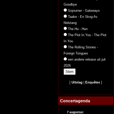
Goodbye
Sojourner - Gateways
Taake - En Skog Av
Nidstang
The Hu - Hun
The Plot In You - The Plot
In You
The Rolling Stones -
Foreign Tongues
een andere release uit juli
2026
[
Uitslag
|
Enquêtes
]
Concertagenda
7 augustus: