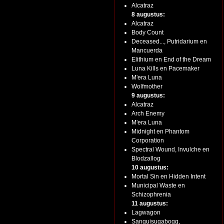
Alcatraz
8 augustus:
Alcatraz
Body Count
Deceased..., Putridarium en
Mancuerda
Elithium en End of the Dream
Luna Kills en Pacemaker
M'era Luna
Wolfmother
9 augustus:
Alcatraz
Arch Enemy
M'era Luna
Midnight en Phantom
Corporation
Spectral Wound, Invulche en
Blodzallog
10 augustus:
Mortal Sin en Hidden Intent
Municipal Waste en
Schizophrenia
11 augustus:
Lagwagon
Sanguisugabogg,