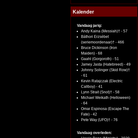
Kalender
Vandaag jarig:
Andy Kaina (Messiah)† - 57
Báthori Erzsébet
(seriemoordenaar)† - 466
Bruce Dickinson (Iron
Maiden) - 68
Gaahl (Gorgoroth) - 51
Jamey Jasta (Hatebreed) - 49
Johnny Solinger (Skid Row)†
- 61
Kevin Ratajczak (Electric
Callboy) - 41
Lynn Strait (Snot)† - 58
Michael Weikath (Helloween)
- 64
Omar Espinosa (Escape The
Fate) - 42
Pete Way (UFO)† - 76
Vandaag overleden: