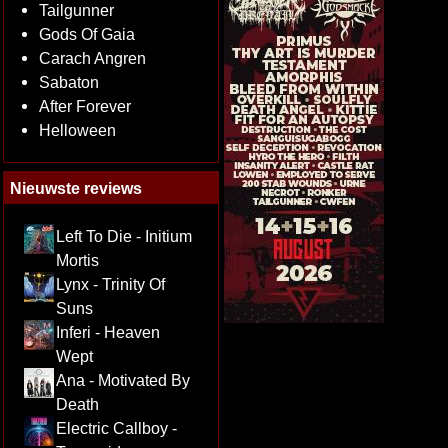
Tailgunner
Gods Of Gaia
Carach Angren
Sabaton
After Forever
Helloween
Nieuwste reviews
Left To Die - Initium
Mortis
Lynx - Trinity Of
Suns
Inferi - Heaven
Wept
Ana - Motivated By
Death
Electric Callboy -