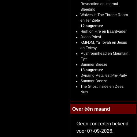
Revocation en Internal
Bleeding
Wolves In The Throne Room
en Ter Ziele
12 augustus:
High on Fire en Baardvader
Judas Priest
KMFDM, Ya Toyah en Jesus
on Extesy
Mushroomhead en Mountain
Eye
Summer Breeze
13 augustus:
Dynamo Metalfest Pre-Party
Summer Breeze
The Ghost Inside en Deez
Nuts
Over één maand
Geen concerten bekend
voor 07-09-2026.