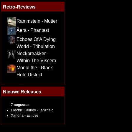
Retro-Reviews
Rammstein - Mutter
Äera - Phantast
Echoes Of A Dying
World - Tribulation
Neckbreakker -
Within The Viscera
Monolithe - Black
Hole District
Nieuwe Releases
7 augustus:
Electric Callboy - Tanzneid
Xandria - Eclipse