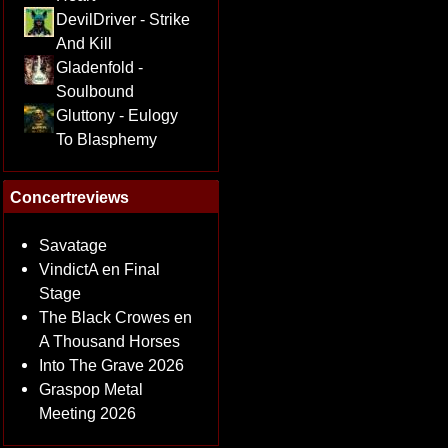
DevilDriver - Strike
And Kill
Gladenfold -
Soulbound
Gluttony - Eulogy
To Blasphemy
Concertreviews
Savatage
VindictA en Final
Stage
The Black Crowes en
A Thousand Horses
Into The Grave 2026
Graspop Metal
Meeting 2026