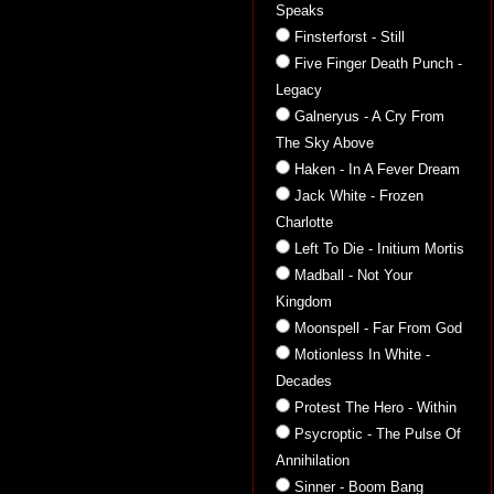
Speaks
Finsterforst - Still
Five Finger Death Punch -
Legacy
Galneryus - A Cry From
The Sky Above
Haken - In A Fever Dream
Jack White - Frozen
Charlotte
Left To Die - Initium Mortis
Madball - Not Your
Kingdom
Moonspell - Far From God
Motionless In White -
Decades
Protest The Hero - Within
Psycroptic - The Pulse Of
Annihilation
Sinner - Boom Bang