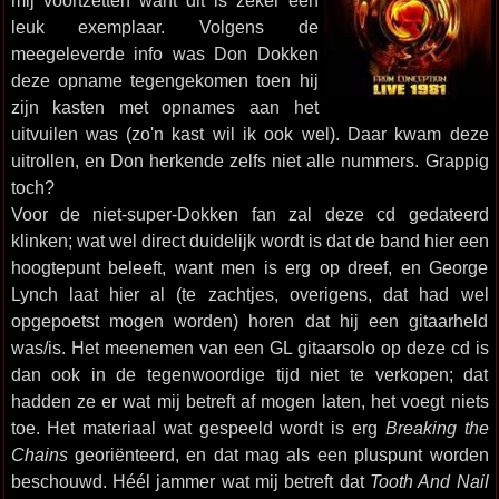
mij voortzetten want dit is zeker een
leuk exemplaar. Volgens de
meegeleverde info was Don Dokken
deze opname tegengekomen toen hij
zijn kasten met opnames aan het
uitvuilen was (zo'n kast wil ik ook wel). Daar kwam deze
uitrollen, en Don herkende zelfs niet alle nummers. Grappig
toch?
Voor de niet-super-Dokken fan zal deze cd gedateerd
klinken; wat wel direct duidelijk wordt is dat de band hier een
hoogtepunt beleeft, want men is erg op dreef, en George
Lynch laat hier al (te zachtjes, overigens, dat had wel
opgepoetst mogen worden) horen dat hij een gitaarheld
was/is. Het meenemen van een GL gitaarsolo op deze cd is
dan ook in de tegenwoordige tijd niet te verkopen; dat
hadden ze er wat mij betreft af mogen laten, het voegt niets
toe. Het materiaal wat gespeeld wordt is erg
Breaking the
Chains
georiënteerd, en dat mag als een pluspunt worden
beschouwd. Héél jammer wat mij betreft dat
Tooth And Nail