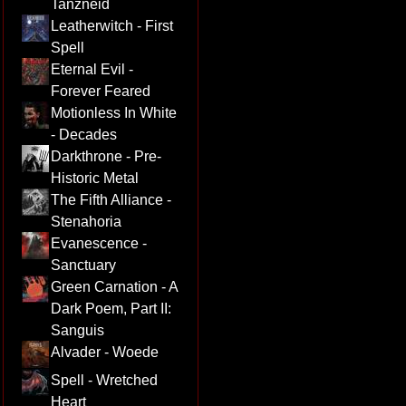
Tanzneid
Leatherwitch - First
Spell
Eternal Evil -
Forever Feared
Motionless In White
- Decades
Darkthrone - Pre-
Historic Metal
The Fifth Alliance -
Stenahoria
Evanescence -
Sanctuary
Green Carnation - A
Dark Poem, Part II:
Sanguis
Alvader - Woede
Spell - Wretched
Heart