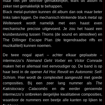
maar niet per definitie gemakkelijker, want dit album is
zeker niet gemakkelijk te behappen.
Black metal-puristen kunnen dit album dan ook maar beter
links laten liggen. De mechanisch klinkende black metal op
Welterwerk
wordt namelijk met een haast even
mechanische precisie uitgevoerd. Je zou het haast een
kruisbestuiving tussen Thorns (de sound en atmosfeer) en
The Dillinger Escape Plan (de tegendraadse riffs en
muzikaliteit) kunnen noemen.
De twee nogal apart – achter elkaar geplaatste –
intermezzo’s
Niemand Geht Vorbei
en
Victor Comrade
maken het er allemaal niet eenvoudiger op. De band is op
haar best in de opener
Ad Hoc Revolt
en
Autonomic Self-
Schism
. Hier wordt de complexiteit aangevuld met goede
composities. Bij een zeer lang nummer als
The
Kakistocracy Catacombs
en de eerder genoemde
intermezzo’s ontbreken dergelijke kwalitatieve composities,
waardoor de nummers een beetje alle kanten op lijken te