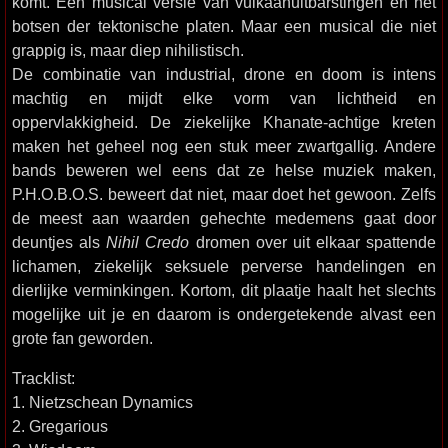
komt. Een musical versie van vulkaanuitbarstingen en het
botsen der tektonische platen. Maar een musical die niet
grappig is, maar diep nihilistisch.
De combinatie van industrial, drone en doom is intens
machtig en mijdt elke vorm van lichtheid en
oppervlakkigheid. De ziekelijke Khanate-achtige kreten
maken het geheel nog een stuk meer zwartgallig. Andere
bands beweren wel eens dat ze helse muziek maken,
P.H.O.B.O.S. beweert dat niet, maar doet het gewoon. Zelfs
de meest aan waarden gehechte medemens gaat door
deuntjes als
Nihil Credo
dromen over uit elkaar spattende
lichamen, ziekelijk seksuele perverse handelingen en
dierlijke verminkingen. Kortom, dit plaatje haalt het slechts
mogelijke uit je en daarom is ondergetekende alvast een
grote fan geworden.
Tracklist:
1. Nietzschean Dynamics
2. Gregarious