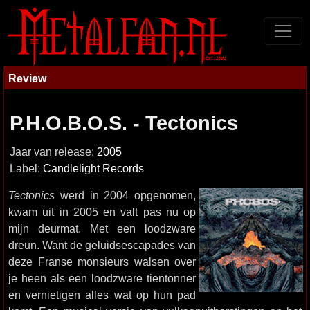
Review
P.H.O.B.O.S. - Tectonics
Jaar van release:
2005
Label:
Candlelight Records
Tectonics
werd in 2004 opgenomen,
kwam uit in 2005 en valt pas nu op
mijn deurmat. Met een loodzware
dreun. Want de geluidsescapades van
deze Franse monsieurs walsen over
je heen als een loodzware tientonner
en vernietigen alles wat op hun pad