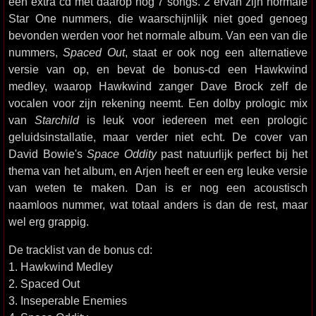
een extra cd met daarop nog 7 songs. 2 ervan zijn normale
Star One nummers, die waarschijnlijk niet goed genoeg
bevonden werden voor het normale album. Van een van die
nummers,
Spaced Out
, staat er ook nog een alternatieve
versie van op, en bevat de bonus-cd een Hawkwind
medley, waarop Hawkwind zanger Dave Brock zelf de
vocalen voor zijn rekening neemt. Een dolby prologic mix
van
Starchild
is leuk voor iedereen met een prologic
geluidsinstallatie, maar verder niet echt. De cover van
David Bowie's
Space Oddity
past natuurlijk perfect bij het
thema van het album, en Arjen heeft er een erg leuke versie
van weten te maken. Dan is er nog een acoustisch
naamloos nummer, wat totaal anders is dan de rest, maar
wel erg grappig.
De tracklist van de bonus cd:
1. Hawkwind Medley
2. Spaced Out
3. Inseperable Enemies