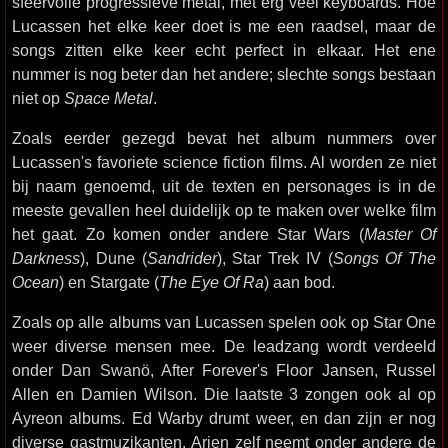
sfeervolle progressieve metal, met erg veel keyboards. Hoe
Lucassen het elke keer doet is me een raadsel, maar de
songs zitten elke keer echt perfect in elkaar. Het ene
nummer is nog beter dan het andere; slechte songs bestaan
niet op
Space Metal
.
Zoals eerder gezegd bevat het album nummers over
Lucassen's favoriete science fiction films. Al worden ze niet
bij naam genoemd, uit de texten en personages is in de
meeste gevallen heel duidelijk op te maken over welke film
het gaat. Zo komen onder andere Star Wars (
Master Of
Darkness
), Dune (
Sandrider
), Star Trek IV (
Songs Of The
Ocean
) en Stargate (
The Eye Of Ra
) aan bod.
Zoals op alle albums van Lucassen spelen ook op Star One
weer diverse mensen mee. De leadzang wordt verdeeld
onder Dan Swanö, After Forever's Floor Jansen, Russel
Allen en Damien Wilson. Die laatste 3 zongen ook al op
Ayreon albums. Ed Warby drumt weer, en dan zijn er nog
diverse gastmuzikanten. Arjen zelf neemt onder andere de