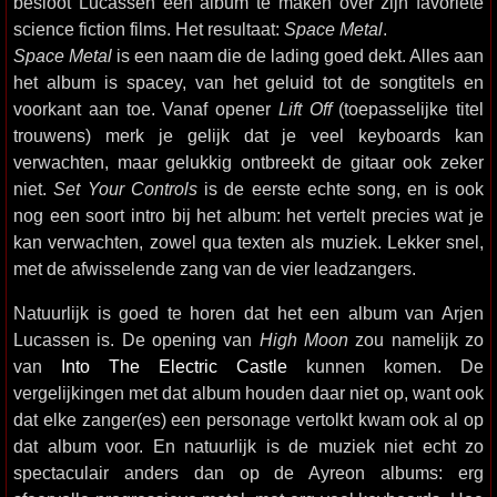
besloot Lucassen een album te maken over zijn favoriete
science fiction films. Het resultaat:
Space Metal
.
Space Metal
is een naam die de lading goed dekt. Alles aan
het album is spacey, van het geluid tot de songtitels en
voorkant aan toe. Vanaf opener
Lift Off
(toepasselijke titel
trouwens) merk je gelijk dat je veel keyboards kan
verwachten, maar gelukkig ontbreekt de gitaar ook zeker
niet.
Set Your Controls
is de eerste echte song, en is ook
nog een soort intro bij het album: het vertelt precies wat je
kan verwachten, zowel qua texten als muziek. Lekker snel,
met de afwisselende zang van de vier leadzangers.
Natuurlijk is goed te horen dat het een album van Arjen
Lucassen is. De opening van
High Moon
zou namelijk zo
van
Into The Electric Castle
kunnen komen. De
vergelijkingen met dat album houden daar niet op, want ook
dat elke zanger(es) een personage vertolkt kwam ook al op
dat album voor. En natuurlijk is de muziek niet echt zo
spectaculair anders dan op de Ayreon albums: erg