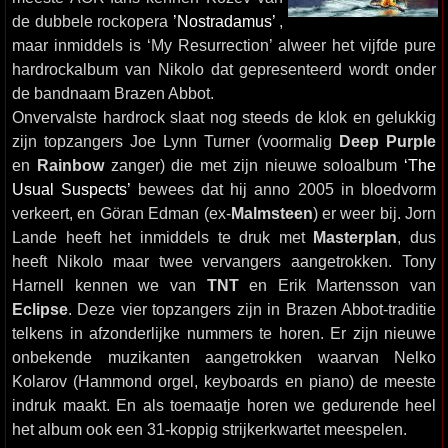
de dubbele rockopera
’Nostradamus’
,
maar inmiddels is ‘My Resurrection’ alweer het vijfde pure
hardrockalbum van Nikolo dat gepresenteerd wordt onder
de bandnaam Brazen Abbot.
Onvervalste hardrock slaat nog steeds de klok en gelukkig
zijn topzangers Joe Lynn Turner (voormalig
Deep Purple
en
Rainbow
zanger) die met zijn nieuwe soloalbum
‘The
Usual Suspects’
bewees dat hij anno 2005 in bloedvorm
verkeert, en Göran Edman (ex-
Malmsteen
) er weer bij. Jorn
Lande heeft het inmiddels te druk met
Masterplan
, dus
heeft Nikolo maar twee vervangers aangetrokken. Tony
Harnell kennen we van
TNT
en Erik Martensson van
Eclipse
. Deze vier topzangers zijn in Brazen Abbot-traditie
telkens in afzonderlijke nummers te horen. Er zijn nieuwe
onbekende muzikanten aangetrokken waarvan Nelko
Kolarov (Hammond orgel, keyboards en piano) de meeste
indruk maakt. En als toemaatje horen we gedurende heel
het album ook een 31-koppig strijkerkwartet meespelen.