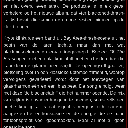
en niet overal even strak. De productie is in elk geval
verbeterd op het nieuwe album, dat vier blackened-thrash-
tracks bevat, die samen een ruime zestien minuten op de
klok brengen.
Krypt klinkt als een band uit Bay Area-thrash-scene uit het
begin van de jaren tachtig, maar dan met wat
blackmetalelementen eraan toegevoegd.
Burden Of The
Beast
opent met een blackmetalriff, met een heldere bas die
fraai door de gitaren heen snijdt. De openingsriff gaat vrij
plotseling over in een klassieke uptempo thrashriff, waarop
vervolgens gevarieerd wordt door het toevoegen van
gitaarharmonieën en een blastbeat. De song eindigt weer
met dezelfde blackmetalriff die het nummer opende. De mix
van stijlen is onsamenhangend te noemen, soms zelfs een
beetje knullig, al is dat eigenlijk nergens echt storend,
aangezien het enthousiasme en de energie die de band
tentoonspreidt veel goedmaakten. Maar al met al geen
onaardige song.