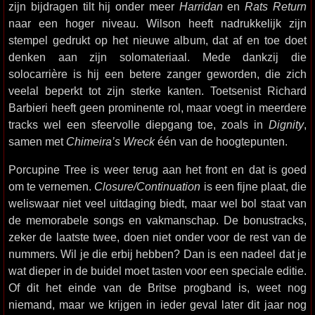
zijn bijdragen tilt hij onder meer
Harridan
en
Rats Return
naar een hoger niveau. Wilson heeft nadrukkelijk zijn
stempel gedrukt op het nieuwe album, dat af en toe doet
denken aan zijn solomateriaal. Mede dankzij die
solocarrière is hij een betere zanger geworden, die zich
veelal beperkt tot zijn sterke kanten. Toetsenist Richard
Barbieri heeft geen prominente rol, maar voegt in meerdere
tracks wel een sfeervolle diepgang toe, zoals in
Dignity
,
samen met
Chimeira’s Wreck
één van de hoogtepunten.
Porcupine Tree is weer terug aan het front en dat is goed
om te vernemen.
Closure/Continuation
is een fijne plaat, die
weliswaar niet veel uitdaging biedt, maar wel bol staat van
de memorabele songs en vakmanschap. De bonustracks,
zeker de laatste twee, doen niet onder voor de rest van de
nummers. Wil je die erbij hebben? Dan is een nadeel dat je
wat dieper in de buidel moet tasten voor een speciale editie.
Of dit het einde van de Britse progband is, weet nog
niemand, maar we krijgen in ieder geval later dit jaar nog