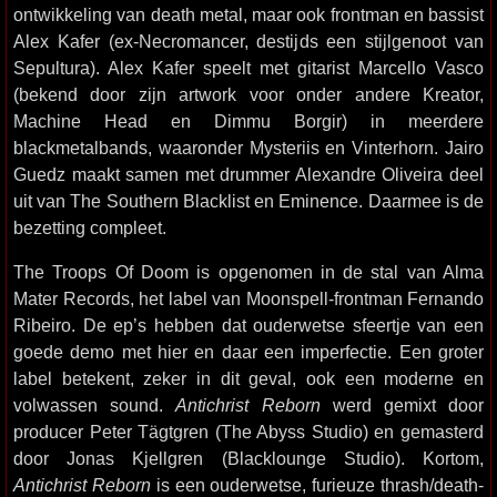
ontwikkeling van death metal, maar ook frontman en bassist
Alex Kafer (ex-Necromancer, destijds een stijlgenoot van
Sepultura). Alex Kafer speelt met gitarist Marcello Vasco
(bekend door zijn artwork voor onder andere Kreator,
Machine Head en Dimmu Borgir) in meerdere
blackmetalbands, waaronder Mysteriis en Vinterhorn. Jairo
Guedz maakt samen met drummer Alexandre Oliveira deel
uit van The Southern Blacklist en Eminence. Daarmee is de
bezetting compleet.
The Troops Of Doom is opgenomen in de stal van Alma
Mater Records, het label van Moonspell-frontman Fernando
Ribeiro. De ep’s hebben dat ouderwetse sfeertje van een
goede demo met hier en daar een imperfectie. Een groter
label betekent, zeker in dit geval, ook een moderne en
volwassen sound.
Antichrist Reborn
werd gemixt door
producer Peter Tägtgren (The Abyss Studio) en gemasterd
door Jonas Kjellgren (Blacklounge Studio). Kortom,
Antichrist Reborn
is een ouderwetse, furieuze thrash/death-