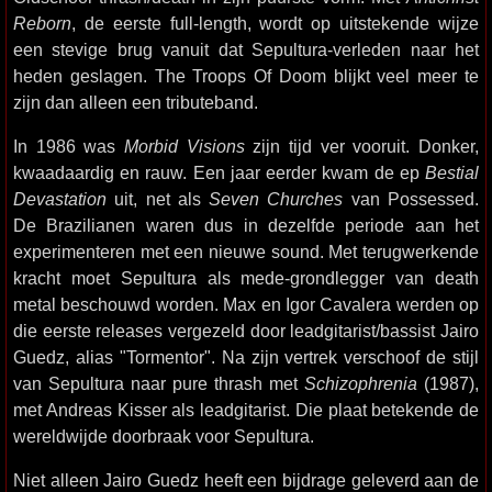
Reborn
, de eerste full-length, wordt op uitstekende wijze
een stevige brug vanuit dat Sepultura-verleden naar het
heden geslagen. The Troops Of Doom blijkt veel meer te
zijn dan alleen een tributeband.
In 1986 was
Morbid Visions
zijn tijd ver vooruit. Donker,
kwaadaardig en rauw. Een jaar eerder kwam de ep
Bestial
Devastation
uit, net als
Seven Churches
van Possessed.
De Brazilianen waren dus in dezelfde periode aan het
experimenteren met een nieuwe sound. Met terugwerkende
kracht moet Sepultura als mede-grondlegger van death
metal beschouwd worden. Max en Igor Cavalera werden op
die eerste releases vergezeld door leadgitarist/bassist Jairo
Guedz, alias "Tormentor". Na zijn vertrek verschoof de stijl
van Sepultura naar pure thrash met
Schizophrenia
(1987),
met Andreas Kisser als leadgitarist. Die plaat betekende de
wereldwijde doorbraak voor Sepultura.
Niet alleen Jairo Guedz heeft een bijdrage geleverd aan de