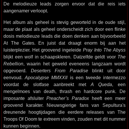
De melodieuze leads zorgen ervoor dat die reis iets
aangenamer verloopt.
Het album als geheel is stevig geworteld in de oude stijl,
maar de plaat als geheel onderscheidt zich door een flinke
dosis melodieuze leads die doen denken aan bijvoorbeeld
At The Gates. En juist dat draagt enorm bij aan het
luisterplezier. Het groovend ingeleide
Pray Into The Abyss
blijkt een wolf in schaapskleren. Datzelfde geldt voor
The
Rebellion
, waarin het geweld eveneens langzaam wordt
opgevoerd.
Deserters From Paradise
blinkt uit door
eenvoud.
Apocalypse MMXXII
is een tweede intermezzo
voordat de slotfase aanbreekt met
A Queda
, een
mengelmoes van death, thrash en hardcore punk. De
imposante afsluiter
Preacher’s Paradox
heeft een meer
groovend karakter. Nieuwsgierige fans van Sepultura's
dreunende hoogtijdagen die eerdere releases van The
Troops Of Doom te extreem vinden, zouden met dit nummer
kunnen beginnen.