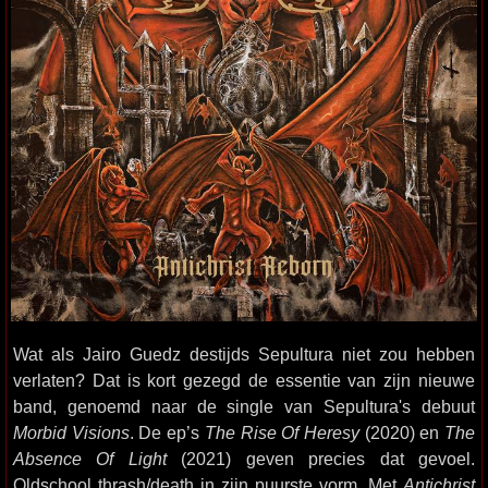
Wat als Jairo Guedz destijds Sepultura niet zou hebben
verlaten? Dat is kort gezegd de essentie van zijn nieuwe
band, genoemd naar de single van Sepultura's debuut
Morbid Visions
. De ep’s
The Rise Of Heresy
(2020) en
The
Absence Of Light
(2021) geven precies dat gevoel.
Oldschool thrash/death in zijn puurste vorm. Met
Antichrist