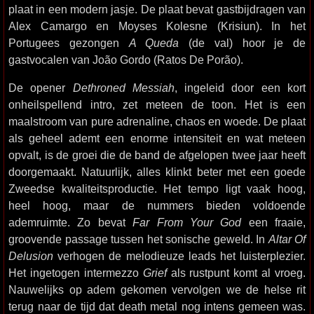
plaat in een modern jasje. De plaat bevat gastbijdragen van
Alex Camargo en Moyses Kolesne (Krisiun). In het
Portugees gezongen
A Queda
(de val) hoor je de
gastvocalen van João Gordo (Ratos De Porão).
De opener
Dethroned Messiah
, ingeleid door een kort
onheilspellend intro, zet meteen de toon. Het is een
maalstroom van pure adrenaline, chaos en woede. De plaat
als geheel ademt een enorme intensiteit en wat meteen
opvalt, is de groei die de band de afgelopen twee jaar heeft
doorgemaakt. Natuurlijk, alles klinkt beter met een goede
Zweedse kwaliteitsproductie. Het tempo ligt vaak hoog,
heel hoog, maar de nummers bieden voldoende
ademruimte. Zo bevat
Far From Your God
een fraaie,
groovende passage tussen het sonische geweld. In
Altar Of
Delusion
verhogen de melodieuze leads het luisterplezier.
Het ingetogen intermezzo
Grief
als rustpunt komt al vroeg.
Nauwelijks op adem gekomen vervolgen we de helse rit
terug naar de tijd dat death metal nog intens gemeen was.