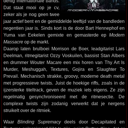
dertig internationale bands.
Dat staat mooi op je cv,
zeker als je nog geen twee
jaar actief bent en de gemiddelde leeftijd van de bandleden
negentien jaar is. Sinds kort is de door Bart Hennephof en
Yuma van Eekelen gemixte en gemasterde ep
Modern
Massacre
op de markt.
Daarop laten brulboei Morrison de Boer, leadgitarist Lars
Deelman, ritmegitarist Ozzy Voskuilen, bassist Stan Albers
en drummer Wouter Macare een mix horen van Thy Art Is
Murder, Meshuggah, Textures, Gojira en Slaughter To
Prevail. Mechanisch strakke, groovy, moderne death metal
met progressieve twists. Juist de hoekige riffs, zoals in de
ijzersterke titeltrack, geven de muziek iets eigens. Ze zijn
regelmatig gesynchroniseerd met de ritmesectie. De
complexe twists zijn zodanig verwerkt dat je nergens
struikelt over de ritmiek.
Waar
Blinding Supremacy
deels door Decapitated en