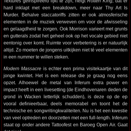
Textures geïnspireerd lijkt te zijn, neigt
Rotten King
, dat er
hard inklapt met een breakdown, meer naar Thy Art Is
Murder. Behalve staccatoriffs zitten er ook atmosferische
elementen in de muziek verweven om voor de afwisseling
en gelaagdheid te zorgen. Ook Morrison varieert met grunts
en gutterals zodat het geheel ook op het vocale gebied niet
eentonig over komt. Ruimte voor verbetering is er natuurlijk
altijd. Zo moeten de jongens uitkijken niet té veel elementen
in een nummer te willen steken.
Modern Massacre
is echter een prima visitekaartje van dit
jonge kwintet. Het is een release die je graag nog eens
opzet. Alhoewel de metal van Inferum extra power en
impact heeft in een livesetting (de Eindhovenaren deden de
grond in Wacken letterlijk schudden), is deze op de ep
vooral definieerbaar, deels memorabel en toont het de
technische en songwritingkwaliteiten. Nu is het een kwestie
van veel optreden en doorzetten met een full-length. Inferum
staat op onder andere Tattoofest en Baroeg Open Air. Gaat