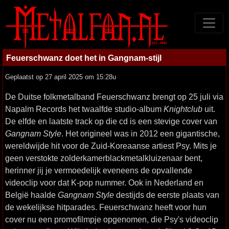
Feuerschwanz doet het in Gangnam-stijl
Geplaatst op 27 april 2025 om 15:28u
De Duitse folkmetalband Feuerschwanz brengt op 25 juli via
Napalm Records het twaalfde studio-album
Knightclub
uit.
De elfde en laatste track op die cd is een stevige cover van
Gangnam Style
. Het origineel was in 2012 een gigantische,
wereldwijde hit voor de Zuid-Koreaanse artiest Psy. Mits je
geen verstokte zolderkamerblackmetalkluizenaar bent,
herinner jij je vermoedelijk eveneens de opvallende
videoclip voor dat K-pop nummer. Ook in Nederland en
België haalde
Gangnam Style
destijds de eerste plaats van
de wekelijkse hitparades. Feuerschwanz heeft voor hun
cover nu een promofilmpje opgenomen, die Psy's videoclip