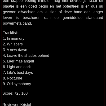
een krappe veertig minuten nog niet bevredigt. Maar dit
plaatje is een goed begin en het potentieel is er, dus nu
gewoon afwachten om te zien of deze band een langer
leven is beschoren dan de gemiddelde standaard
powermetalband.
Tracklist:
1. In memory
2. Whispers
3. A new dawn
4. Leave the shades behind
5. Laerimae angeli
6. Light and dark
7. Life’s best days
8. Nocturne
9. Old symphony
Score:
72
/ 100
Reviewer: Kristof