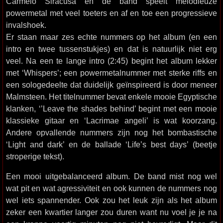
Carmelo Siracusa en de band speelt melodieuze
powermetal met veel toeters en af en toe een progressieve
invalshoek.
Er staan maar zes echte nummers op het album (en een
intro en twee tussenstukjes) en dat is natuurlijk niet erg
veel. Na een te lange intro (2:45) begint het album lekker
met ‘Whispers’; een powermetalnummer met sterke riffs en
een sologedeelte dat duidelijk geïnspireerd is door meneer
Malmsteen. Het titelnummer bevat enkele mooie Egyptische
klanken, ‘’Leave the shades behind’ begint met een mooie
klassieke gitaar en ‘Lacrimae angeli’ is wat koorzang.
Andere opvallende nummers zijn nog het bombastische
‘Light and dark’ en de ballade ‘Life’s best days’ (beetje
stroperige tekst).
Een mooi uitgebalanceerd album. De band mist nog wel
wat pit en wat agressiviteit en ook kunnen de nummers nog
wel iets spannender. Ook zou het leuk zijn als het album
zeker een kwartier langer zou duren want nu voel je je na