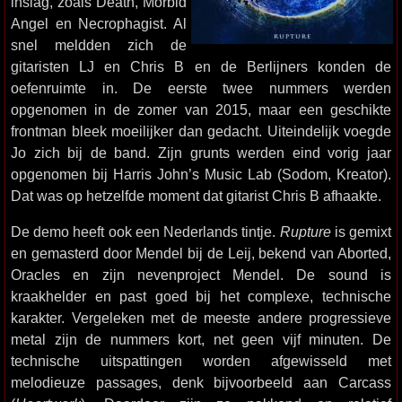
inslag, zoals Death, Morbid
Angel en Necrophagist. Al
snel meldden zich de
gitaristen LJ en Chris B en de Berlijners konden de
oefenruimte in. De eerste twee nummers werden
opgenomen in de zomer van 2015, maar een geschikte
frontman bleek moeilijker dan gedacht. Uiteindelijk voegde
Jo zich bij de band. Zijn grunts werden eind vorig jaar
opgenomen bij Harris John’s Music Lab (Sodom, Kreator).
Dat was op hetzelfde moment dat gitarist Chris B afhaakte.
De demo heeft ook een Nederlands tintje.
Rupture
is gemixt
en gemasterd door Mendel bij de Leij, bekend van Aborted,
Oracles en zijn nevenproject Mendel. De sound is
kraakhelder en past goed bij het complexe, technische
karakter. Vergeleken met de meeste andere progressieve
metal zijn de nummers kort, net geen vijf minuten. De
technische uitspattingen worden afgewisseld met
melodieuze passages, denk bijvoorbeeld aan Carcass