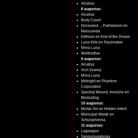
Alcatraz
8 augustus:
Alcatraz
Body Count
Deceased..., Putridarium en
Mancuerda
Elithium en End of the Dream
Luna Kills en Pacemaker
M'era Luna
Wolfmother
9 augustus:
Alcatraz
Arch Enemy
M'era Luna
Midnight en Phantom
Corporation
Spectral Wound, Invulche en
Blodzallog
10 augustus:
Mortal Sin en Hidden Intent
Municipal Waste en
Schizophrenia
11 augustus:
Lagwagon
Sanguisugabogg,