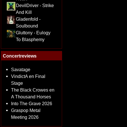
DevilDriver - Strike
And Kill
Gladenfold -
Soulbound
Gluttony - Eulogy
To Blasphemy
Concertreviews
Savatage
VindictA en Final
Stage
The Black Crowes en
A Thousand Horses
Into The Grave 2026
Graspop Metal
Meeting 2026