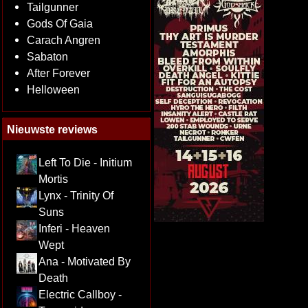
Tailgunner
Gods Of Gaia
Carach Angren
Sabaton
After Forever
Helloween
Nieuwste reviews
Left To Die - Initium
Mortis
Lynx - Trinity Of
Suns
Inferi - Heaven
Wept
Ana - Motivated By
Death
Electric Callboy -