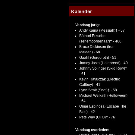
Kalender
Vandaag jarig:
Andy Kaina (Messiah)† - 57
Báthori Erzsébet
(seriemoordenaar)† - 466
Bruce Dickinson (Iron
Maiden) - 68
Gaahl (Gorgoroth) - 51
Jamey Jasta (Hatebreed) - 49
Johnny Solinger (Skid Row)†
- 61
Kevin Ratajczak (Electric
Callboy) - 41
Lynn Strait (Snot)† - 58
Michael Weikath (Helloween)
- 64
Omar Espinosa (Escape The
Fate) - 42
Pete Way (UFO)† - 76
Vandaag overleden: