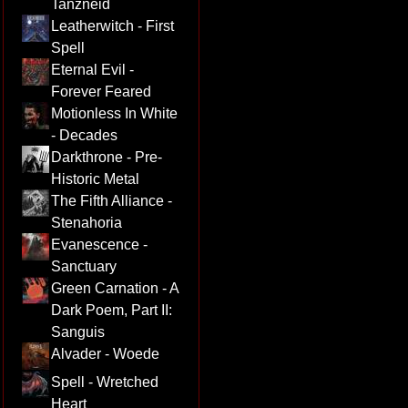
Tanzneid
Leatherwitch - First
Spell
Eternal Evil -
Forever Feared
Motionless In White
- Decades
Darkthrone - Pre-
Historic Metal
The Fifth Alliance -
Stenahoria
Evanescence -
Sanctuary
Green Carnation - A
Dark Poem, Part II:
Sanguis
Alvader - Woede
Spell - Wretched
Heart