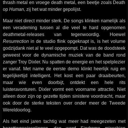
thrash metal en vroege death metal, een beetje zoals Death
op
Human
, zij het wat minder gepolijst.
Maar niet direct minder sterk. De songs klinken namelijk als
een verademing tussen al die veel te hard opgenomen
deathmetal-releases van tegenwoordig. Hoewel
Resurrection
in de studio flink opgeknapt is, is het volume
godzijdank niet al te veel opgepompt. Dat was de doodsteek
geweest voor de dynamische muziek van de band rond
zanger Troy Dixler. Nu spatten de energie en het spelplezier
er vanaf. Met name de eerste demo klinkt heerlijk ruig en
tegelijkertijd intelligent. Het kost een paar draaibeurten,
maar wie even doorbijt, ontdekt een hele rits
luisteravonturen. Dixler vormt een voorname attractie. Niet
alleen door zijn op gezette tijden sinistere voordracht, maar
ook door de sterke teksten over onder meer de Tweede
Wereldoorlog.
Als het eind jaren tachtig wat meer had meegezeten met