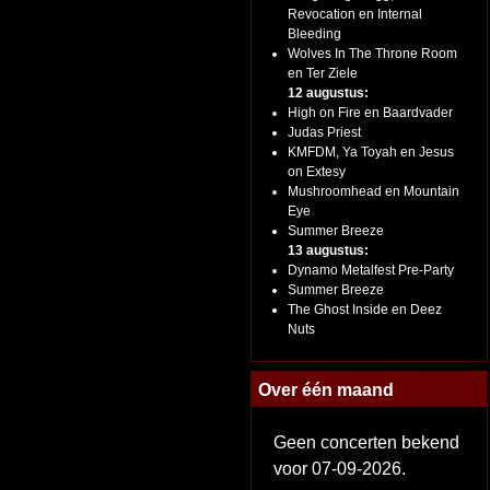
Revocation en Internal
Bleeding
Wolves In The Throne Room
en Ter Ziele
12 augustus:
High on Fire en Baardvader
Judas Priest
KMFDM, Ya Toyah en Jesus
on Extesy
Mushroomhead en Mountain
Eye
Summer Breeze
13 augustus:
Dynamo Metalfest Pre-Party
Summer Breeze
The Ghost Inside en Deez
Nuts
Over één maand
Geen concerten bekend
voor 07-09-2026.