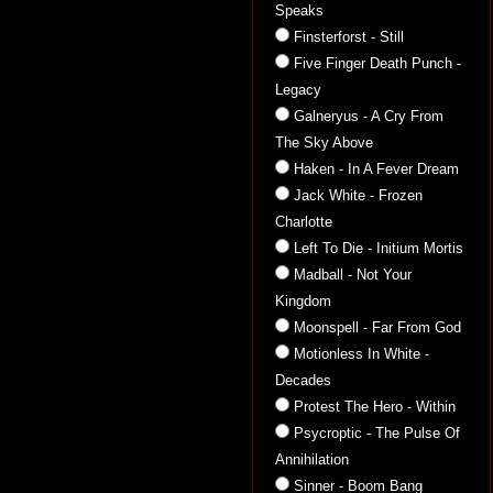
Speaks
Finsterforst - Still
Five Finger Death Punch -
Legacy
Galneryus - A Cry From
The Sky Above
Haken - In A Fever Dream
Jack White - Frozen
Charlotte
Left To Die - Initium Mortis
Madball - Not Your
Kingdom
Moonspell - Far From God
Motionless In White -
Decades
Protest The Hero - Within
Psycroptic - The Pulse Of
Annihilation
Sinner - Boom Bang