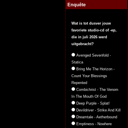
Enquête
Wat is tot dusver jouw
favoriete studio-cd of -ep,
die in juli 2026 werd
uitgebracht?
Avenged Sevenfold -
Statica
Bring Me The Horizon -
Count Your Blessings
Repented
Combichrist - The Venom
In The Mouth Of God
Deep Purple - Splat!
Devildriver - Strike And Kill
Dreamtale - Aetherbound
Emptiness - Nowhere