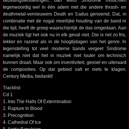
bezettingswisselingen, dan werd Sindrome misschien
tegenwoordig wel in één adem met die andere thrash- en
deathmetal-vernieuwers Death en Sadus genoemd. Dat, in
combinatie met de nogal moeilijke houding van de band in
die tijd, heeft de groep waarschijnlijk de das omgedaan. Aan
de muziek ligt het ook nu in elk geval niet. Die is net zo fris,
lekker en razend als in de hoogtijdagen van het genre. In
tegenstelling tot veel moderne bands vergeet Sindrome
namelijk niet dat het in muziek niet louter om technisch
kunnen draait. Maar ook om inventiviteit, gevoel en uiteraard
de composities. Op dat gebied valt er niets te klagen.
Century Media, bedankt!
Tracklist:
Cd 1
1. Into The Halls Of Extermination
2. Rapture In Blood
3. Precognition
4. Cathedral Of Ice