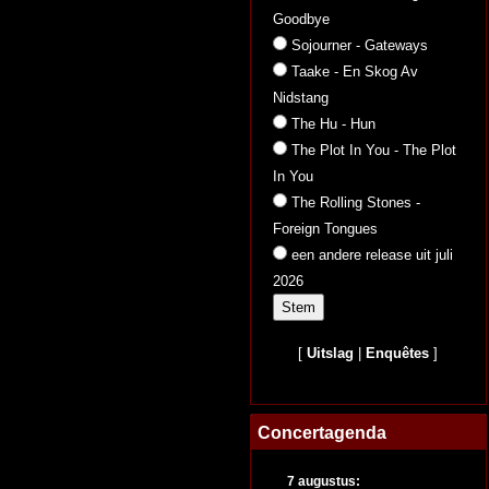
Goodbye
Sojourner - Gateways
Taake - En Skog Av
Nidstang
The Hu - Hun
The Plot In You - The Plot
In You
The Rolling Stones -
Foreign Tongues
een andere release uit juli
2026
[
Uitslag
|
Enquêtes
]
Concertagenda
7 augustus: