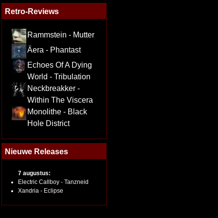
Retro-Reviews
Rammstein - Mutter
Äera - Phantast
Echoes Of A Dying
World - Tribulation
Neckbreakker -
Within The Viscera
Monolithe - Black
Hole District
Nieuwe Releases
7 augustus:
Electric Callboy - Tanzneid
Xandria - Eclipse