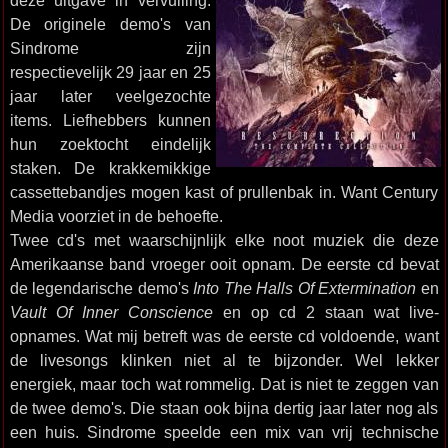
deze uitgave in vervulling.
De originele demo's van
Sindrome zijn
respectievelijk 29 jaar en 25
jaar later veelgezochte
items. Liefhebbers kunnen
hun zoektocht eindelijk
staken. De krakkemikkige
cassettebandjes mogen kast of prullenbak in. Want Century
Media voorziet in de behoefte.
Twee cd's met waarschijnlijk elke noot muziek die deze
Amerikaanse band vroeger ooit opnam. De eerste cd bevat
de legendarische demo's
Into The Halls Of Extermination
en
Vault Of Inner Conscience
en op cd 2 staan wat live-
opnames. Wat mij betreft was de eerste cd voldoende, want
de livesongs klinken niet al te bijzonder. Wel lekker
energiek, maar toch wat rommelig. Dat is niet te zeggen van
de twee demo's. Die staan ook bijna dertig jaar later nog als
een huis. Sindrome speelde een mix van vrij technische