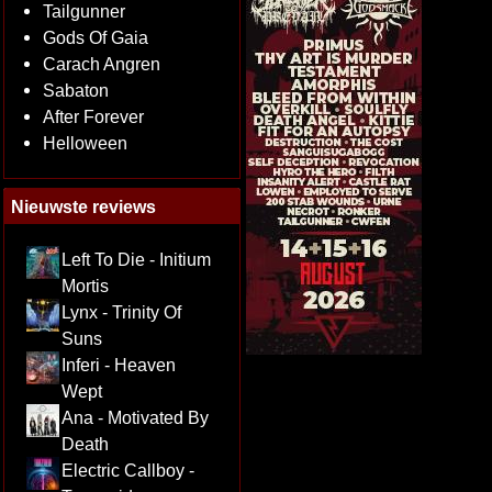
Tailgunner
Gods Of Gaia
Carach Angren
Sabaton
After Forever
Helloween
Nieuwste reviews
Left To Die - Initium
Mortis
Lynx - Trinity Of
Suns
Inferi - Heaven
Wept
Ana - Motivated By
Death
Electric Callboy -