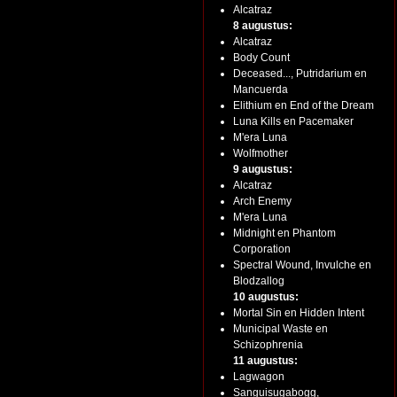
Alcatraz
8 augustus:
Alcatraz
Body Count
Deceased..., Putridarium en
Mancuerda
Elithium en End of the Dream
Luna Kills en Pacemaker
M'era Luna
Wolfmother
9 augustus:
Alcatraz
Arch Enemy
M'era Luna
Midnight en Phantom
Corporation
Spectral Wound, Invulche en
Blodzallog
10 augustus:
Mortal Sin en Hidden Intent
Municipal Waste en
Schizophrenia
11 augustus:
Lagwagon
Sanguisugabogg,