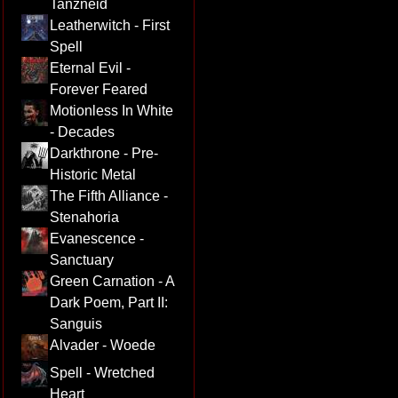
Tanzneid
Leatherwitch - First
Spell
Eternal Evil -
Forever Feared
Motionless In White
- Decades
Darkthrone - Pre-
Historic Metal
The Fifth Alliance -
Stenahoria
Evanescence -
Sanctuary
Green Carnation - A
Dark Poem, Part II:
Sanguis
Alvader - Woede
Spell - Wretched
Heart