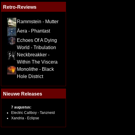
Retro-Reviews
Rammstein - Mutter
Äera - Phantast
Echoes Of A Dying
World - Tribulation
Neckbreakker -
Within The Viscera
Monolithe - Black
Hole District
Nieuwe Releases
7 augustus:
Electric Callboy - Tanzneid
Xandria - Eclipse