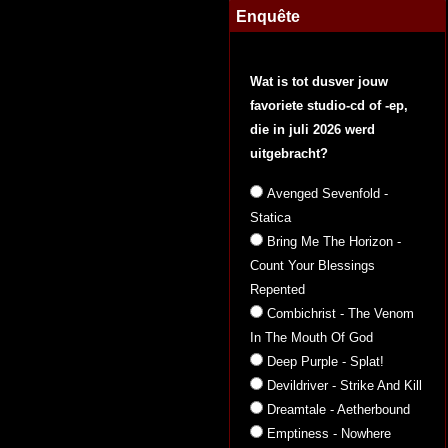
Enquête
Wat is tot dusver jouw
favoriete studio-cd of -ep,
die in juli 2026 werd
uitgebracht?
Avenged Sevenfold -
Statica
Bring Me The Horizon -
Count Your Blessings
Repented
Combichrist - The Venom
In The Mouth Of God
Deep Purple - Splat!
Devildriver - Strike And Kill
Dreamtale - Aetherbound
Emptiness - Nowhere