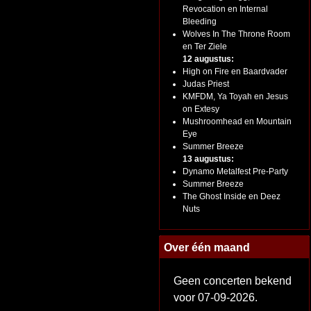
Revocation en Internal
Bleeding
Wolves In The Throne Room
en Ter Ziele
12 augustus:
High on Fire en Baardvader
Judas Priest
KMFDM, Ya Toyah en Jesus
on Extesy
Mushroomhead en Mountain
Eye
Summer Breeze
13 augustus:
Dynamo Metalfest Pre-Party
Summer Breeze
The Ghost Inside en Deez
Nuts
Over één maand
Geen concerten bekend
voor 07-09-2026.