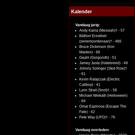
Kalender
Vandaag jarig:
Andy Kaina (Messiah)† - 57
Báthori Erzsébet
(seriemoordenaar)† - 466
Bruce Dickinson (Iron
Maiden) - 68
Gaahl (Gorgoroth) - 51
Jamey Jasta (Hatebreed) - 49
Johnny Solinger (Skid Row)†
- 61
Kevin Ratajczak (Electric
Callboy) - 41
Lynn Strait (Snot)† - 58
Michael Weikath (Helloween)
- 64
Omar Espinosa (Escape The
Fate) - 42
Pete Way (UFO)† - 76
Vandaag overleden: