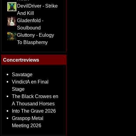
DevilDriver - Strike
And Kill
Gladenfold -
Soulbound
Gluttony - Eulogy
To Blasphemy
Concertreviews
Savatage
VindictA en Final
Stage
The Black Crowes en
A Thousand Horses
Into The Grave 2026
Graspop Metal
Meeting 2026