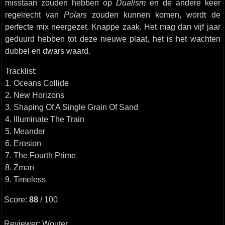
misstaan zouden hebben op
Dualism
en de andere keer
regelrecht van
Polars
zouden kunnen komen, wordt de
perfecte mix neergezet. Knappe zaak. Het mag dan vijf jaar
geduurd hebben tot deze nieuwe plaat, het is het wachten
dubbel en dwars waard.
Tracklist:
1. Oceans Collide
2. New Horizons
3. Shaping Of A Single Grain Of Sand
4. Illuminate The Train
5. Meander
6. Erosion
7. The Fourth Prime
8. Zman
9. Timeless
Score:
88
/ 100
Reviewer: Wouter