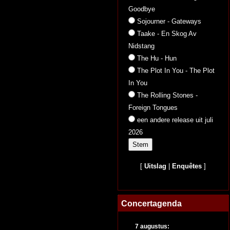
Goodbye
Sojourner - Gateways
Taake - En Skog Av
Nidstang
The Hu - Hun
The Plot In You - The Plot
In You
The Rolling Stones -
Foreign Tongues
een andere release uit juli
2026
[
Uitslag
|
Enquêtes
]
Concertagenda
7 augustus: