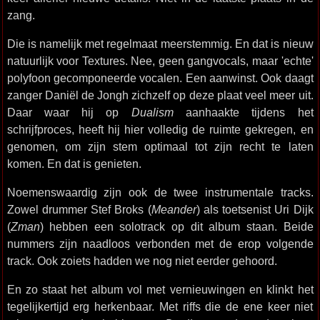
zang.
Die is namelijk met regelmaat meerstemmig. En dat is nieuw
natuurlijk voor Textures. Nee, geen gangvocals, maar 'echte'
polyfoon gecomponeerde vocalen. Een aanwinst. Ook daagt
zanger Daniël de Jongh zichzelf op deze plaat veel meer uit.
Daar waar hij op
Dualism
aanhaakte tijdens het
schrijfproces, heeft hij hier volledig de ruimte gekregen, en
genomen, om zijn stem optimaal tot zijn recht te laten
komen. En dat is genieten.
Noemenswaardig zijn ook de twee instrumentale tracks.
Zowel drummer Stef Broks (
Meander
) als toetsenist Uri Dijk
(
Zman
) hebben een solotrack op dit album staan. Beide
nummers zijn naadloos verbonden met de erop volgende
track. Ook zoiets hadden we nog niet eerder gehoord.
En zo staat het album vol met vernieuwingen en klinkt het
tegelijkertijd erg herkenbaar. Met riffs die de ene keer niet