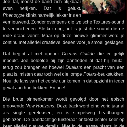
Joe Tal, moest de band zich blijkbaar
even herijken. Dat is gelukt.
Phenotype
klinkt namelijk lekker fris en
vernieuwend. Zonder overigens die typische Textures-sound
te verloochenen. Sterker nog, het is juist die sound die de
rode draad vormt. Maar op deze nieuwe glimmer word je
continu met allerlei creatieve ideeën voor je smoel geslagen.
Dat begint al met opener
Oceans Collide
die er gelijk
inbeukt. Joe beloofde bij zijn aantreden al dat hij 'brutal'
terug zou brengen en hoewel
Dualism
een pracht van een
plaat is, misten daar toch wel die lompe
Polars
-beukstukken.
Nou, de fans van het eerste uur komen in dat opzicht in ieder
geval aan hun trekken. En hoe!
Die brute binnenkomer wordt gevolgd door het episch
groovende
New Horizons
. Deze track werd eind vorig jaar al
als single gereleased, en is simpelweg headbangen
geblazen. De aandachtige luisteraar ontdekt echter keer op
keer allerlei nieuwe details. Niet in de laatste plaats in de