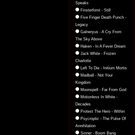
Speaks
Finsterforst - Still
Five Finger Death Punch -
Legacy
Galneryus - A Cry From
The Sky Above
Haken - In A Fever Dream
Jack White - Frozen
Charlotte
Left To Die - Initium Mortis
Madball - Not Your
Kingdom
Moonspell - Far From God
Motionless In White -
Decades
Protest The Hero - Within
Psycroptic - The Pulse Of
Annihilation
Sinner - Boom Bang