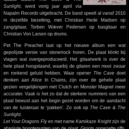
Sunlight
, werd vorig jaar april via
Napalm Records uitgebracht. De band speelt al vanaf 2010
in dezelfde bezetting, met Christian Hede Madsen op
zang/gitaar, Torben Wæver Pedersen op basgitaar en
Christian Von Larsen op drums.
Pet The Preacher laat op het nieuwe album een wat
gepolijste versie van stonerrock horen. De plaat klinkt bij
vlagen wat overgeproduceerd. Het gitaarwerk is over de
hele plaat hoogstaand, waarbij de gitaren een mooi zwaar
en ronkend geluid hebben. Waar opener
The Cave
doet
denken aan Alice In Chains, zijn over de gehele plaat
gezien vergelijkingen met Clutch en Monster Magnet meer
accurater. Vaak is het zo dat de sterkere nummers van een
plaat bewust aan het begin gezet worden om de aandacht
van de luisteraar te ‘pakken’. Zo ook op
The Cave & The
Sunlight
.
Let Your Dragons Fly
en met name
Kamikaze Knight
zijn de
absolute hoogtepunten van de plaat. Groots opgezette riffs,