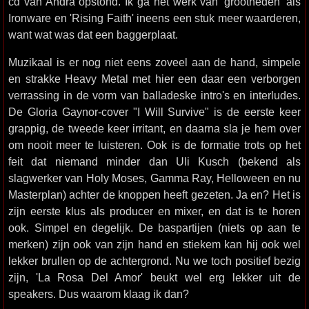
cd van Andra opstond. Ik ga het werk van 'grootheden' als
Ironware en 'Rising Faith' ineens een stuk meer waarderen,
want wat was dat een baggerplaat.
Muzikaal is er nog niet eens zoveel aan de hand, simpele
en strakke Heavy Metal met hier een daar een verborgen
verrassing in de vorm van balladeske intro's en interludes.
De Gloria Gaynor-cover "I Will Survive" is de eerste keer
grappig, de tweede keer irritant, en daarna sla je hem over
om nooit meer te luisteren. Ook is de formatie trots op het
feit dat niemand minder dan Uli Kusch (bekend als
slagwerker van Holy Moses, Gamma Ray, Helloween en nu
Masterplan) achter de knoppen heeft gezeten. Ja en? Het is
zijn eerste klus als producer en mixer, en dat is te horen
ook. Simpel en degelijk. De baspartijen (niets op aan te
merken) zijn ook van zijn hand en stiekem kan hij ook wel
lekker brullen op de achtergrond. Nu we toch positief bezig
zijn, 'La Rosa Del Amor' beukt wel erg lekker uit de
speakers. Dus waarom klaag ik dan?