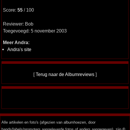
Score:
55
/ 100
Reviewer: Bob
Toegevoegd: 5 november 2003
Meer Andra:
Andra's site
[
Terug naar de Albumreviews
]
Alle artikelen en foto's (afgezien van albumhoezen, door
bands/labels/promoters aangeleverde fotos of anders aangegeven), zijn
©