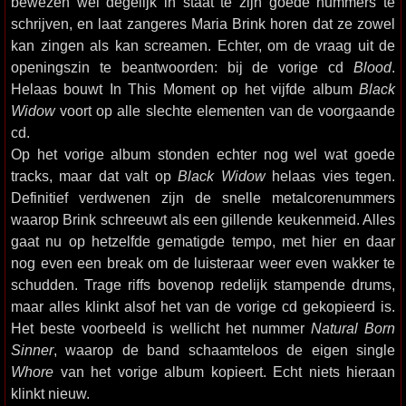
bewezen wel degelijk in staat te zijn goede nummers te
schrijven, en laat zangeres Maria Brink horen dat ze zowel
kan zingen als kan screamen. Echter, om de vraag uit de
openingszin te beantwoorden: bij de vorige cd
Blood
.
Helaas bouwt In This Moment op het vijfde album
Black
Widow
voort op alle slechte elementen van de voorgaande
cd.
Op het vorige album stonden echter nog wel wat goede
tracks, maar dat valt op
Black Widow
helaas vies tegen.
Definitief verdwenen zijn de snelle metalcorenummers
waarop Brink schreeuwt als een gillende keukenmeid. Alles
gaat nu op hetzelfde gematigde tempo, met hier en daar
nog even een break om de luisteraar weer even wakker te
schudden. Trage riffs bovenop redelijk stampende drums,
maar alles klinkt alsof het van de vorige cd gekopieerd is.
Het beste voorbeeld is wellicht het nummer
Natural Born
Sinner
, waarop de band schaamteloos de eigen single
Whore
van het vorige album kopieert. Echt niets hieraan
klinkt nieuw.