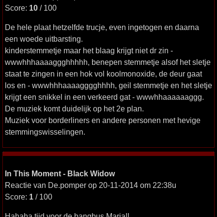
Score:
10
/ 100
De hele plaat hetzelfde trucje, even ingetogen en daarna
een woede uitbarsting.
kinderstemmetje maar het blaag krijgt niet dr zin -
wwwhhhaaaaggghhhhh, benepen stemmetje alsof het sletje
staat te zingen in een hok vol koolmonoxide, de deur gaat
los en - wwwhhhaaaagggghhhh, geil stemmetje en het sletje
krijgt een snikkel in een verkeerd gat - wwwhhaaaaaaggg.
De muziek komt duidelijk op het 2e plan.
Muziek voor borderliners en andere personen met hevige
stemmingswisselingen.
In This Moment - Black Widow
Reactie van De.pomper op 20-11-2014 om 22:38u
Score:
1
/ 100
Hahaha tijd voor de bangbus Maria!!