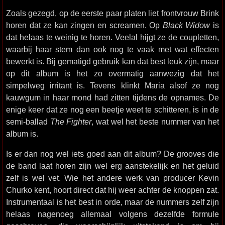
Zoals gezegd, op de eerste paar platen liet frontvrouw Brink
horen dat ze kan zingen en screamen. Op
Black Widow
is
dat helaas te weinig te horen. Veelal hijgt ze de coupletten,
waarbij haar stem dan ook nog te vaak met wat effecten
bewerkt is. Bij gematigd gebruik kan dat best leuk zijn, maar
op dit album is het zo overmatig aanwezig dat het
simpelweg irritant is. Tevens klinkt Maria alsof ze nog
kauwgum in haar mond had zitten tijdens de opnames. De
enige keer dat ze nog een beetje weet te schitteren, is in de
semi-ballad
The Fighter
, wat wel het beste nummer van het
album is.
Is er dan nog wel iets goed aan dit album? De grooves die
de band laat horen zijn wel erg aanstekelijk en het geluid
zelf is wel vet. Wie het andere werk van producer Kevin
Churko kent, hoort direct dat hij weer achter de knoppen zat.
Instrumentaal is het best in orde, maar de nummers zelf zijn
helaas nagenoeg allemaal volgens dezelfde formule