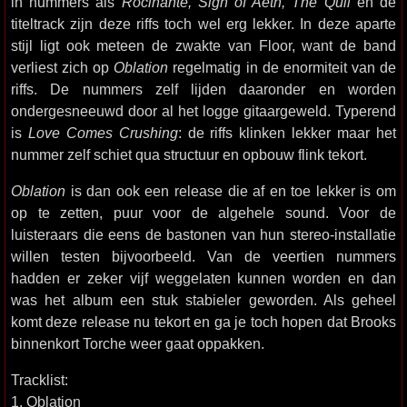
in nummers als
Rocinante, Sign of Aeth, The Quil
en de
titeltrack zijn deze riffs toch wel erg lekker. In deze aparte
stijl ligt ook meteen de zwakte van Floor, want de band
verliest zich op
Oblation
regelmatig in de enormiteit van de
riffs. De nummers zelf lijden daaronder en worden
ondergesneeuwd door al het logge gitaargeweld. Typerend
is
Love Comes Crushing
: de riffs klinken lekker maar het
nummer zelf schiet qua structuur en opbouw flink tekort.
Oblation
is dan ook een release die af en toe lekker is om
op te zetten, puur voor de algehele sound. Voor de
luisteraars die eens de bastonen van hun stereo-installatie
willen testen bijvoorbeeld. Van de veertien nummers
hadden er zeker vijf weggelaten kunnen worden en dan
was het album een stuk stabieler geworden. Als geheel
komt deze release nu tekort en ga je toch hopen dat Brooks
binnenkort Torche weer gaat oppakken.
Tracklist:
1. Oblation