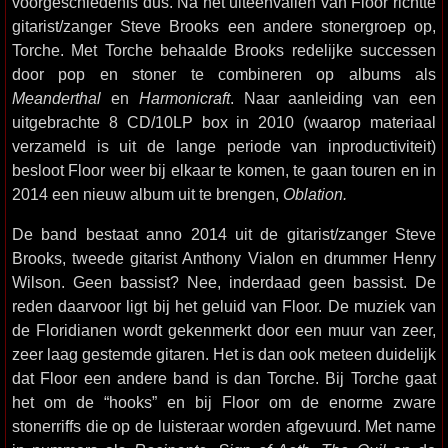
voorgeschiedenis dus. Na het uiteenvallen van Floor richtte
gitarist/zanger Steve Brooks een andere stonergroep op,
Torche. Met Torche behaalde Brooks redelijke successen
door pop en stoner te combineren op albums als
Meanderthal
en
Harmonicraft
. Naar aanleiding van een
uitgebrachte 8 CD/10LP box in 2010 (waarop materiaal
verzameld is uit de lange periode van inproductiviteit)
besloot Floor weer bij elkaar te komen, te gaan touren en in
2014 een nieuw album uit te brengen,
Oblation.
De band bestaat anno 2014 uit de gitarist/zanger Steve
Brooks, tweede gitarist Anthony Vialon en drummer Henry
Wilson. Geen bassist? Nee, inderdaad geen bassist. De
reden daarvoor ligt bij het geluid van Floor. De muziek van
de Floridianen wordt gekenmerkt door een muur van zeer,
zeer laag gestemde gitaren. Het is dan ook meteen duidelijk
dat Floor een andere band is dan Torche. Bij Torche gaat
het om de “hooks” en bij Floor om de enorme zware
stonerriffs die op de luisteraar worden afgevuurd. Met name