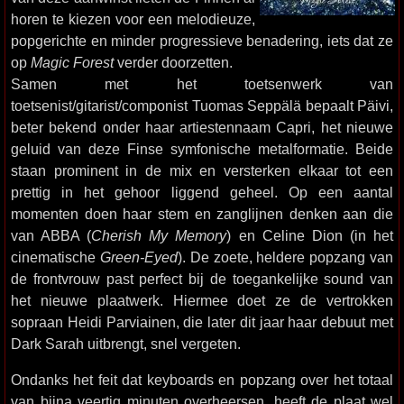
horen te kiezen voor een melodieuze,
popgerichte en minder progressieve benadering, iets dat ze
op
Magic Forest
verder doorzetten.
Samen met het toetsenwerk van
toetsenist/gitarist/componist Tuomas Seppälä bepaalt Päivi,
beter bekend onder haar artiestennaam Capri, het nieuwe
geluid van deze Finse symfonische metalformatie. Beide
staan prominent in de mix en versterken elkaar tot een
prettig in het gehoor liggend geheel. Op een aantal
momenten doen haar stem en zanglijnen denken aan die
van ABBA (
Cherish My Memory
) en Celine Dion (in het
cinematische
Green-Eyed
). De zoete, heldere popzang van
de frontvrouw past perfect bij de toegankelijke sound van
het nieuwe plaatwerk. Hiermee doet ze de vertrokken
sopraan Heidi Parviainen, die later dit jaar haar debuut met
Dark Sarah uitbrengt, snel vergeten.
Ondanks het feit dat keyboards en popzang over het totaal
van bijna veertig minuten overheersen, heeft de plaat wel