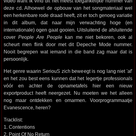
video want ik vind dit het meest toegankelijke nummer van
deze cd. Alhoewel de opbouw van het songmateriaal wel
een herkenbare rode draad heeft, zit er toch genoeg variatie
in dit album, dat naar mijn verwachting hoge (en
internationale) ogen gaat gooien. Uitsluitend de afsluitende
cover
People Are People
kan me niet bekoren, ook al
scheurt men flink door met dit Depeche Mode nummer.
Nooit begrepen wat iemand in die band zag maar dat is
persoonlijk.
Het genre waarin SeriouS zich beweegt is nog lang niet 'af'
en het zou best eens kunnen dat het legertje professionals
vóór en achter de opnametafels hier een nieuw
exportproduct heeft neergezet. Nu moeten we het alleen
nog maar ontdekken en omarmen. Voorprogrammaatje
Evanescence, heren?
Tracklist:
1. Contentions
2. Point Of No Return