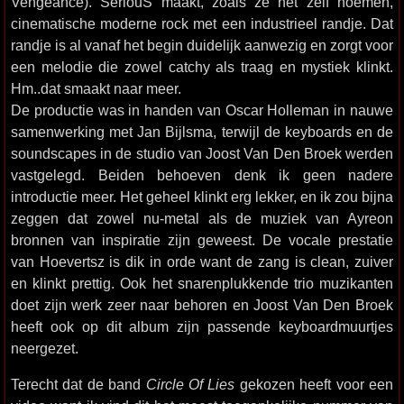
Vengeance). SeriouS maakt, zoals ze het zelf noemen,
cinematische moderne rock met een industrieel randje. Dat
randje is al vanaf het begin duidelijk aanwezig en zorgt voor
een melodie die zowel catchy als traag en mystiek klinkt.
Hm..dat smaakt naar meer.
De productie was in handen van Oscar Holleman in nauwe
samenwerking met Jan Bijlsma, terwijl de keyboards en de
soundscapes in de studio van Joost Van Den Broek werden
vastgelegd. Beiden behoeven denk ik geen nadere
introductie meer. Het geheel klinkt erg lekker, en ik zou bijna
zeggen dat zowel nu-metal als de muziek van Ayreon
bronnen van inspiratie zijn geweest. De vocale prestatie
van Hoevertsz is dik in orde want de zang is clean, zuiver
en klinkt prettig. Ook het snarenplukkende trio muzikanten
doet zijn werk zeer naar behoren en Joost Van Den Broek
heeft ook op dit album zijn passende keyboardmuurtjes
neergezet.
Terecht dat de band
Circle Of Lies
gekozen heeft voor een